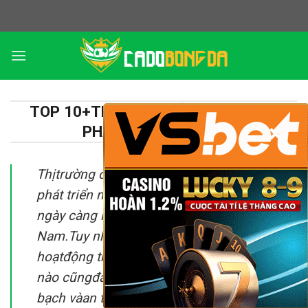
Skip
to
content
TOP 10+TRANG CÁĐỘBÓNGĐÁHỢP
×
PHÁP TỐT NHẤT VN
Thịtrường cácược bóngđátrực tuyếnđang
phát triển mạnh mẽcùng với sựquan tâm
ngày càng lớn của người dùng tại Việt
Nam.Tuy nhiên,giữa hàng loạt website
hoạtđộng tràn lan,không phải nền tảng
nào cũngđảm bảo yếu tốhợp pháp,minh
bạch vàan toàn.Chính vìvậy,việc tổng hợp