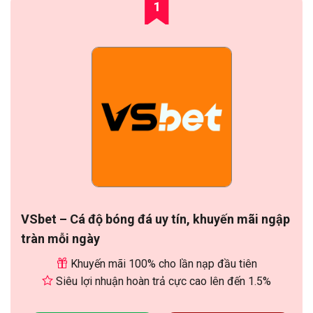
1
VSbet – Cá độ bóng đá uy tín, khuyến mãi ngập
tràn mỗi ngày
Khuyến mãi 100% cho lần nạp đầu tiên
Siêu lợi nhuận hoàn trả cực cao lên đến 1.5%