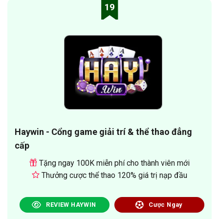
19
Haywin - Cổng game giải trí & thể thao đẳng
cấp
Tặng ngay 100K miễn phí cho thành viên mới
Thưởng cược thể thao 120% giá trị nạp đầu
REVIEW HAYWIN
Cược Ngay