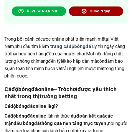
REVIEW NHATVIP
Cược Ngay
Trong bối cảnh cácược online phát triển mạnh mẽtại Việt
Nam,nhu cầu tìm kiếm
trang cáđộbóngđá
uy tín ngày càng
trởthànhưu tiên hàngđầu của người chơi.Một nền tảng chất
lượng không chỉmangđến tỷlệkèo hấp dẫn màcònđảm bảo
sựan toàn,tính minh bạch vàtrải nghiệm mượt màtrong từng
phiên cược.
Cáđộbóngđáonline–Tròchơiđược yêu thích
nhất trong thịtrường betting
Cáđộbóngđáonline làgì?
Cáđộbóngđáonline
làhình thức
dựđoán kết quảcác
trậnđấu bóngđáthông qua nền tảng trực tuyến
,nơi người
tham gia lựa chọn các kịch bản cóthểxảy ra trong