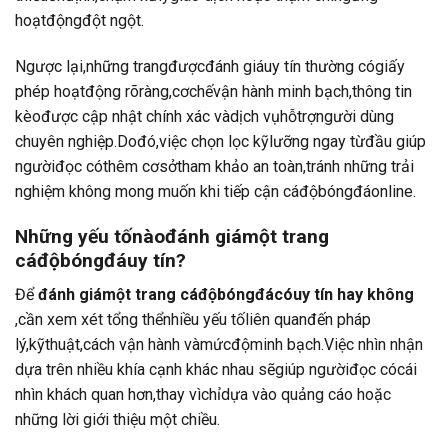
hoạtđộngđột ngột.
Ngược lại,những trangđượcđánh giáuy tín thường cógiấy
phép hoạtđộng rõràng,cơchếvận hành minh bạch,thông tin
kèođược cập nhật chính xác vàdịch vụhỗtrợngười dùng
chuyên nghiệp.Dođó,việc chọn lọc kỹlưỡng ngay từđầu giúp
ngườiđọc cóthêm cơsởtham khảo an toàn,tránh những trải
nghiệm không mong muốn khi tiếp cận cáđộbóngđáonline.
Những yếu tốnàođánh giámột trang
cáđộbóngđáuy tín?
Để
đánh giámột trang cáđộbóngđácóuy tín hay không
,cần xem xét tổng thểnhiều yếu tốliên quanđến pháp
lý,kỹthuật,cách vận hành vàmứcđộminh bạch.Việc nhìn nhận
dựa trên nhiều khía cạnh khác nhau sẽgiúp ngườiđọc cócái
nhìn khách quan hơn,thay vìchỉdựa vào quảng cáo hoặc
những lời giới thiệu một chiều.