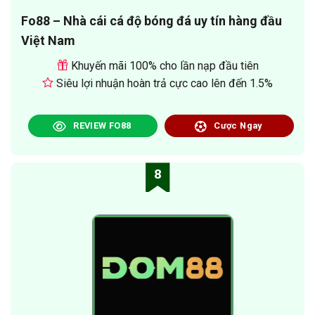
Fo88 – Nhà cái cá độ bóng đá uy tín hàng đầu
Việt Nam
Khuyến mãi 100% cho lần nạp đầu tiên
Siêu lợi nhuận hoàn trả cực cao lên đến 1.5%
REVIEW FO88
Cược Ngay
8