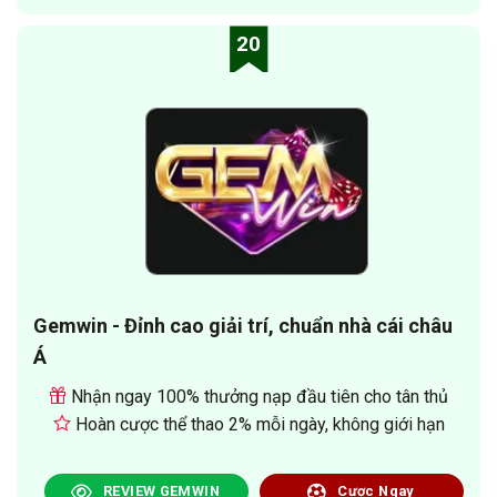
20
Gemwin - Đỉnh cao giải trí, chuẩn nhà cái châu
Á
Nhận ngay 100% thưởng nạp đầu tiên cho tân thủ
Hoàn cược thể thao 2% mỗi ngày, không giới hạn
REVIEW GEMWIN
Cược Ngay