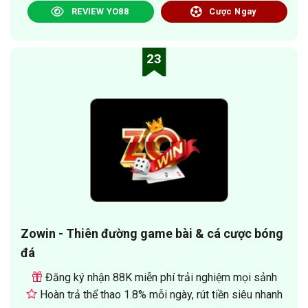
REVIEW YO88
Cược Ngay
23
Zowin - Thiên đường game bài & cá cược bóng
đá
Đăng ký nhận 88K miễn phí trải nghiệm mọi sảnh
Hoàn trả thể thao 1.8% mỗi ngày, rút tiền siêu nhanh