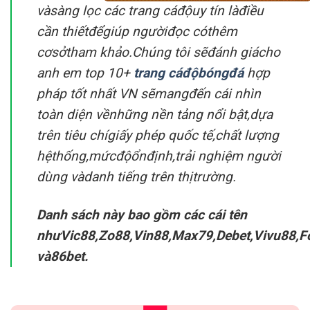
vàsàng lọc các trang cáđộuy tín làđiều
cần thiếtđểgiúp ngườiđọc cóthêm
cơsởtham khảo.Chúng tôi sẽđánh giácho
anh em top 10+
trang cáđộbóngđá
hợp
pháp tốt nhất VN sẽmangđến cái nhìn
toàn diện vềnhững nền tảng nổi bật,dựa
trên tiêu chígiấy phép quốc tế,chất lượng
hệthống,mứcđộổnđịnh,trải nghiệm người
dùng vàdanh tiếng trên thịtrường.
Danh sách này bao gồm các cái tên
nhưVic88,Zo88,Vin88,Max79,Debet,Vivu88,
và86bet.