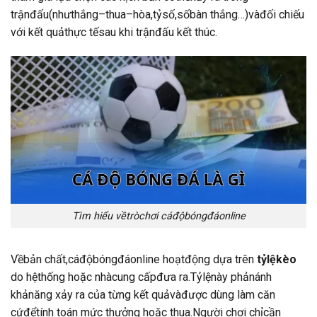
trậnđấu(nhưthắng–thua–hòa,tỷsố,sốbàn thắng…)vàđối chiếu
với kết quảthực tếsau khi trậnđấu kết thúc.
Tìm hiểu vềtròchơi cáđộbóngđáonline
Vềbản chất,cáđộbóngđáonline hoạtđộng dựa trên
tỷlệkèo
do hệthống hoặc nhàcung cấpđưa ra.Tỷlệnày phảnánh
khảnăng xảy ra của từng kết quảvàđược dùng làm căn
cứđểtính toán mức thưởng hoặc thua.Người chơi chỉcần