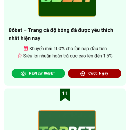
86bet – Trang cá độ bóng đá được yêu thích
nhất hiện nay
Khuyến mãi 100% cho lần nạp đầu tiên
Siêu lợi nhuận hoàn trả cực cao lên đến 1.5%
REVIEW 86BET
Cược Ngay
11