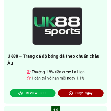
UK88 – Trang cá độ bóng đá theo chuẩn châu
Âu
Thưởng 1.8% tiền cược La Liga
Hoàn trả vô hạn mỗi ngày 1.1%
REVIEW UK88
Cược Ngay
16