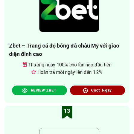
Zbet – Trang cá độ bóng đá châu Mỹ với giao
diện đỉnh cao
Thưởng ngay 100% cho lần nạp đầu tiên
Hoàn trả mỗi ngày lên đến 1.2%
REVIEW ZBET
Cược Ngay
13