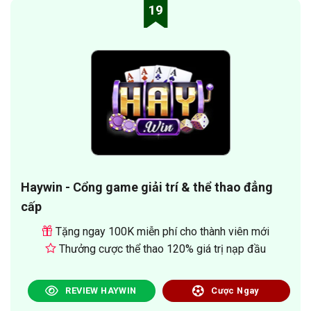
19
Haywin - Cổng game giải trí & thể thao đẳng
cấp
Tặng ngay 100K miễn phí cho thành viên mới
Thưởng cược thể thao 120% giá trị nạp đầu
REVIEW HAYWIN
Cược Ngay