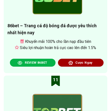
86bet – Trang cá độ bóng đá được yêu thích
nhất hiện nay
Khuyến mãi 100% cho lần nạp đầu tiên
Siêu lợi nhuận hoàn trả cực cao lên đến 1.5%
REVIEW 86BET
Cược Ngay
11