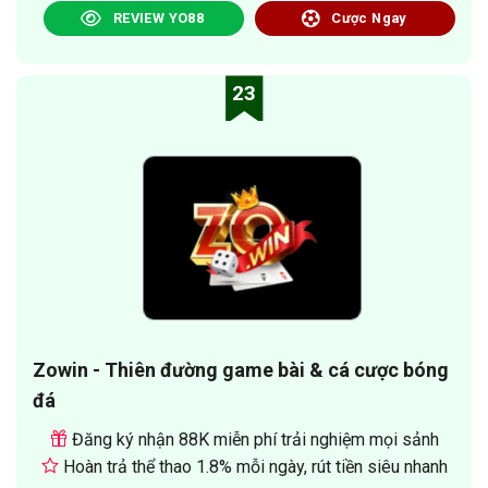
REVIEW YO88
Cược Ngay
23
Zowin - Thiên đường game bài & cá cược bóng
đá
Đăng ký nhận 88K miễn phí trải nghiệm mọi sảnh
Hoàn trả thể thao 1.8% mỗi ngày, rút tiền siêu nhanh