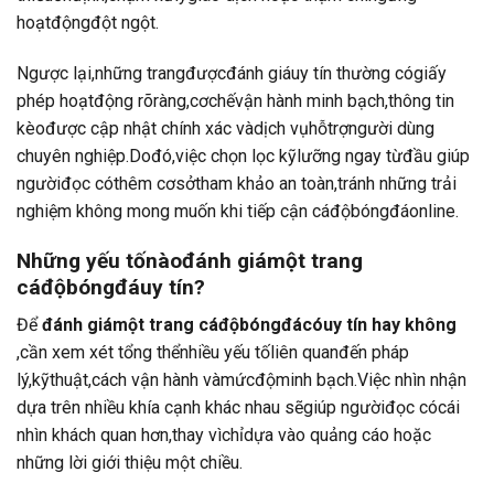
hoạtđộngđột ngột.
Ngược lại,những trangđượcđánh giáuy tín thường cógiấy
phép hoạtđộng rõràng,cơchếvận hành minh bạch,thông tin
kèođược cập nhật chính xác vàdịch vụhỗtrợngười dùng
chuyên nghiệp.Dođó,việc chọn lọc kỹlưỡng ngay từđầu giúp
ngườiđọc cóthêm cơsởtham khảo an toàn,tránh những trải
nghiệm không mong muốn khi tiếp cận cáđộbóngđáonline.
Những yếu tốnàođánh giámột trang
cáđộbóngđáuy tín?
Để
đánh giámột trang cáđộbóngđácóuy tín hay không
,cần xem xét tổng thểnhiều yếu tốliên quanđến pháp
lý,kỹthuật,cách vận hành vàmứcđộminh bạch.Việc nhìn nhận
dựa trên nhiều khía cạnh khác nhau sẽgiúp ngườiđọc cócái
nhìn khách quan hơn,thay vìchỉdựa vào quảng cáo hoặc
những lời giới thiệu một chiều.