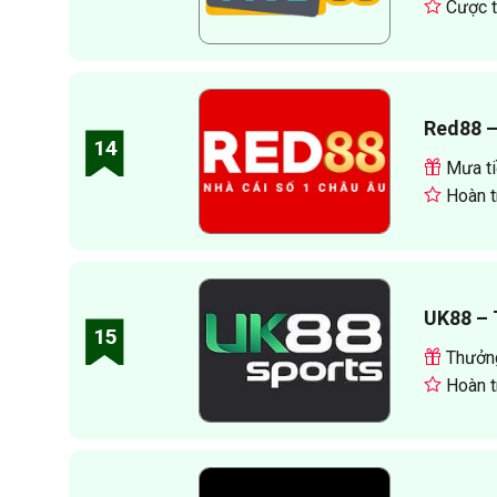
Cược t
Red88 –
14
Mưa ti
Hoàn t
UK88 – 
15
Thưởng
Hoàn t