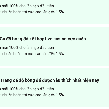
 mãi 100% cho lần nạp đầu tiên
i nhuận hoàn trả cực cao lên đến 1.5%
 Cá độ bóng đá kết hợp live casino cực cuốn
 mãi 100% cho lần nạp đầu tiên
i nhuận hoàn trả cực cao lên đến 1.5%
 Trang cá độ bóng đá được yêu thích nhất hiện nay
 mãi 100% cho lần nạp đầu tiên
i nhuận hoàn trả cực cao lên đến 1.5%