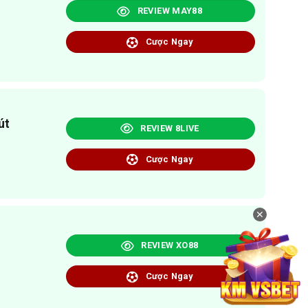
REVIEW MAY88
Cược Ngay
út
REVIEW 8LIVE
Cược Ngay
✕
REVIEW XO88
Cược Ngay