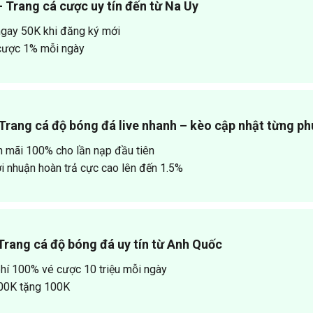
 Trang cá cược uy tín đến từ Na Uy
gay 50K khi đăng ký mới
ược 1% mỗi ngày
 Trang cá độ bóng đá live nhanh – kèo cập nhật từng ph
 mãi 100% cho lần nạp đầu tiên
i nhuận hoàn trả cực cao lên đến 1.5%
Trang cá độ bóng đá uy tín từ Anh Quốc
hí 100% vé cược 10 triệu mỗi ngày
0K tặng 100K