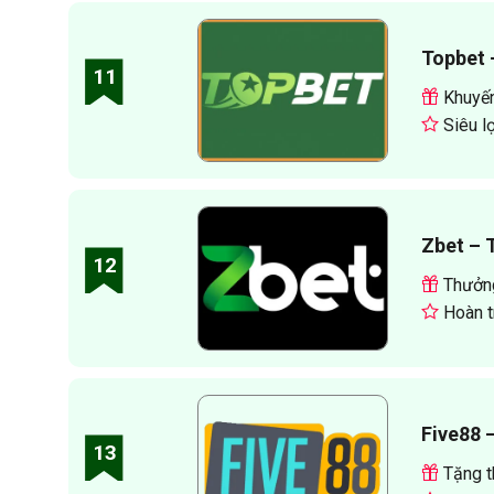
Topbet 
11
Khuyến
Siêu lợ
Zbet – 
12
Thưởng
Hoàn t
Five88 
13
Tặng t