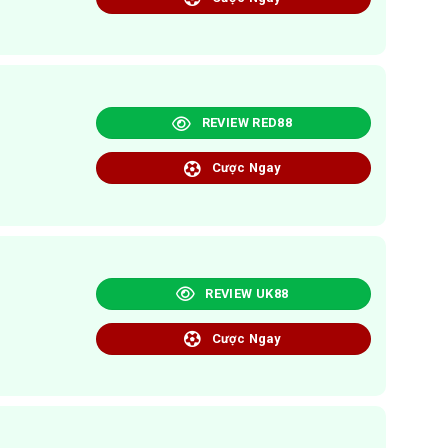
REVIEW RED88
Cược Ngay
REVIEW UK88
Cược Ngay