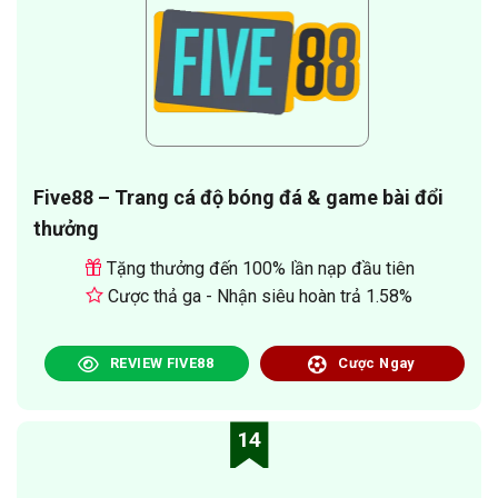
Five88 – Trang cá độ bóng đá & game bài đổi
thưởng
Tặng thưởng đến 100% lần nạp đầu tiên
Cược thả ga - Nhận siêu hoàn trả 1.58%
REVIEW FIVE88
Cược Ngay
14