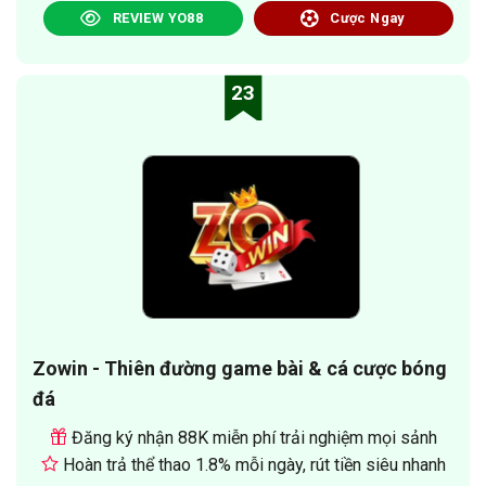
REVIEW YO88
Cược Ngay
23
Zowin - Thiên đường game bài & cá cược bóng
đá
Đăng ký nhận 88K miễn phí trải nghiệm mọi sảnh
Hoàn trả thể thao 1.8% mỗi ngày, rút tiền siêu nhanh