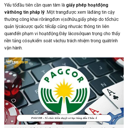
Yếu tốđầu tiên cần quan tâm là
giấy phép hoạtđộng
vàthông tin pháp lý
.Một trangđược xem làđáng tin cậy
thường công khai rõràngđơn vịsởhữu,giấy phép do tổchức
quản lýcácược quốc tếcấp cũng nhưcác thông tin liên
quanđến phạm vi hoạtđộng.Đây làcơsởquan trọng cho thấy
nền tảng cósựkiểm soát vàchịu trách nhiệm trong quátrình
vận hành.