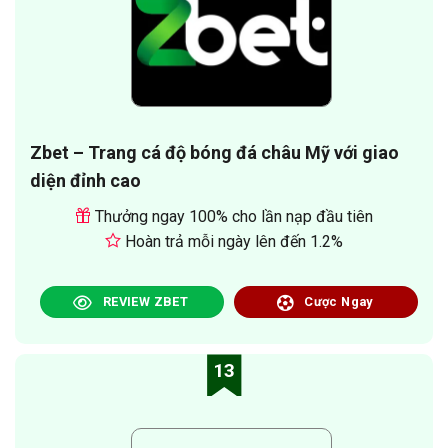
Zbet – Trang cá độ bóng đá châu Mỹ với giao
diện đỉnh cao
Thưởng ngay 100% cho lần nạp đầu tiên
Hoàn trả mỗi ngày lên đến 1.2%
REVIEW ZBET
Cược Ngay
13