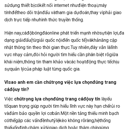
sửdụng thiết bịcókết nối internet nhưđiện thoại,máy
tínhđểtheo dõi trậnđấu vàtham gia dựđoán,thay vìphải giao
dịch trực tiếp nhưhình thức truyền thống.
Hiện nay,cáđộbóngđáonline phát triển mạnh nhờsựtiện lợi,đa
dạng giảiđấu(từgiải quốc nộiđến quốc tế)vàkhảnăng cập
nhật thông tin theo thời gian thực.Tuy nhiên,đây vẫn làlĩnh
vực nhạy cảm,đòi hỏi người tìm hiểu cần phân biệt rõgiữa
khái niệm,thông tin tham khảo vàcác hoạtđộng thực tếchịu
sựquản lýcủa pháp luật từng quốc gia.
Vìsao anh em cần chútrọng việc lựa chọnđúng trang
cáđộuy tín?
Việc
chútrọng lựa chọnđúng trang cáđộuy tín
làyếu
tốquan trọng giúp người tìm hiểu lĩnh vực này hạn chếrủi ro
vàđảm bảo quyền lợi cơbản.Một nền tảng thiếu minh bạch
cóthểgặp các vấnđềnhưtỷlệkèo không rõràng,hệthống
thiếuổnđịnh,chậm xửlýgiao dịch hoặc thậm chíngừng