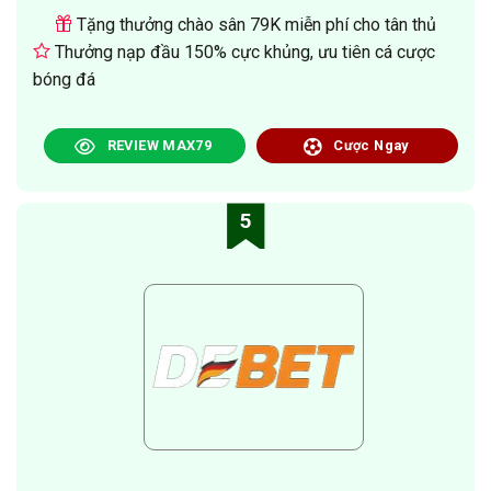
Tặng thưởng chào sân 79K miễn phí cho tân thủ
Thưởng nạp đầu 150% cực khủng, ưu tiên cá cược
bóng đá
REVIEW MAX79
Cược Ngay
5