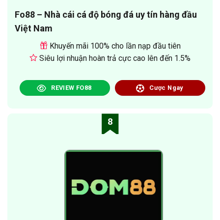
Fo88 – Nhà cái cá độ bóng đá uy tín hàng đầu
Việt Nam
Khuyến mãi 100% cho lần nạp đầu tiên
Siêu lợi nhuận hoàn trả cực cao lên đến 1.5%
REVIEW FO88
Cược Ngay
8