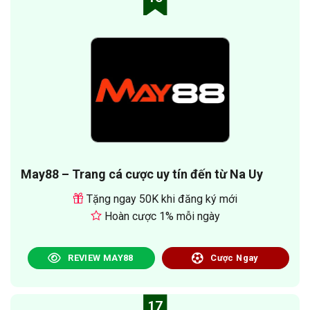
May88 – Trang cá cược uy tín đến từ Na Uy
Tặng ngay 50K khi đăng ký mới
Hoàn cược 1% mỗi ngày
REVIEW MAY88
Cược Ngay
17