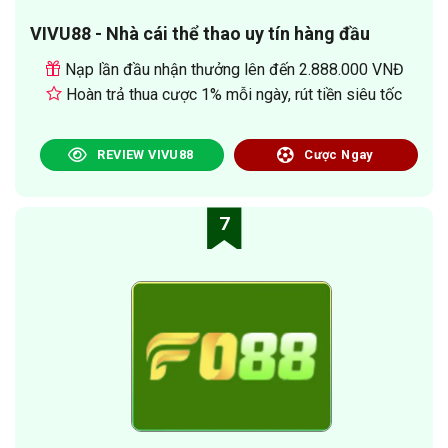
VIVU88 - Nhà cái thể thao uy tín hàng đầu
Nạp lần đầu nhận thưởng lên đến 2.888.000 VNĐ
Hoàn trả thua cược 1% mỗi ngày, rút tiền siêu tốc
REVIEW VIVU88
Cược Ngay
7