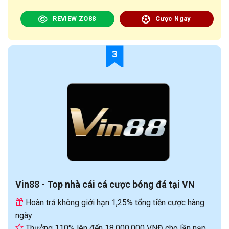
REVIEW ZO88
Cược Ngay
3
Vin88 - Top nhà cái cá cược bóng đá tại VN
Hoàn trả không giới hạn 1,25% tổng tiền cược hàng
ngày
Thưởng 110% lên đến 18.000.000 VNĐ cho lần nạp