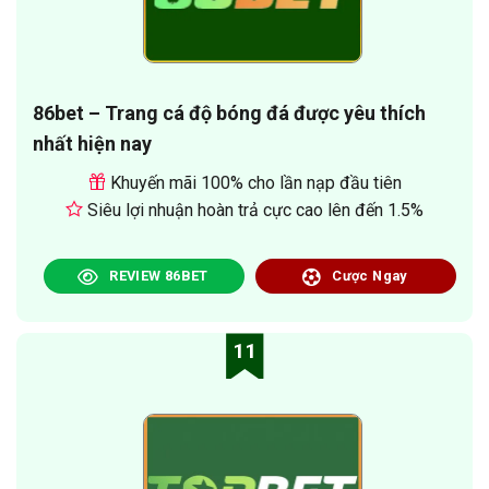
86bet – Trang cá độ bóng đá được yêu thích
nhất hiện nay
Khuyến mãi 100% cho lần nạp đầu tiên
Siêu lợi nhuận hoàn trả cực cao lên đến 1.5%
REVIEW 86BET
Cược Ngay
11