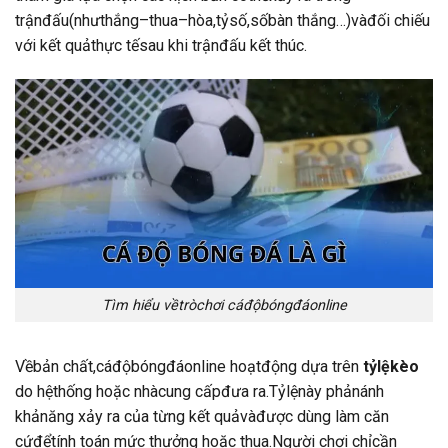
trậnđấu(nhưthắng–thua–hòa,tỷsố,sốbàn thắng…)vàđối chiếu
với kết quảthực tếsau khi trậnđấu kết thúc.
Tìm hiểu vềtròchơi cáđộbóngđáonline
Vềbản chất,cáđộbóngđáonline hoạtđộng dựa trên
tỷlệkèo
do hệthống hoặc nhàcung cấpđưa ra.Tỷlệnày phảnánh
khảnăng xảy ra của từng kết quảvàđược dùng làm căn
cứđểtính toán mức thưởng hoặc thua.Người chơi chỉcần