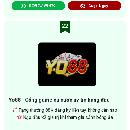
REVIEW WIN79
Cược Ngay
22
Yo88 - Cổng game cá cược uy tín hàng đầu
Tặng thưởng 88K đăng ký liền tay, không cần nạp
Nạp đầu x2 giá trị khi tham gia sảnh bóng đá