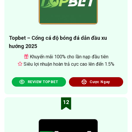
Topbet – Cổng cá độ bóng đá dẫn đầu xu
hướng 2025
Khuyến mãi 100% cho lần nạp đầu tiên
Siêu lợi nhuận hoàn trả cực cao lên đến 1.5%
REVIEW TOPBET
Cược Ngay
12