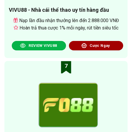
VIVU88 - Nhà cái thể thao uy tín hàng đầu
Nạp lần đầu nhận thưởng lên đến 2.888.000 VNĐ
Hoàn trả thua cược 1% mỗi ngày, rút tiền siêu tốc
REVIEW VIVU88
Cược Ngay
7