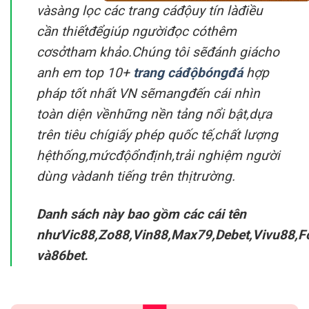
vàsàng lọc các trang cáđộuy tín làđiều
cần thiếtđểgiúp ngườiđọc cóthêm
cơsởtham khảo.Chúng tôi sẽđánh giácho
anh em top 10+
trang cáđộbóngđá
hợp
pháp tốt nhất VN sẽmangđến cái nhìn
toàn diện vềnhững nền tảng nổi bật,dựa
trên tiêu chígiấy phép quốc tế,chất lượng
hệthống,mứcđộổnđịnh,trải nghiệm người
dùng vàdanh tiếng trên thịtrường.
Danh sách này bao gồm các cái tên
nhưVic88,Zo88,Vin88,Max79,Debet,Vivu88,
và86bet.