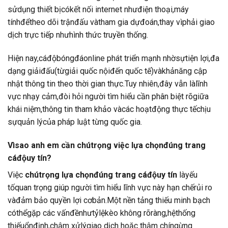
sửdụng thiết bịcókết nối internet nhưđiện thoại,máy
tínhđểtheo dõi trậnđấu vàtham gia dựđoán,thay vìphải giao
dịch trực tiếp nhưhình thức truyền thống.
Hiện nay,cáđộbóngđáonline phát triển mạnh nhờsựtiện lợi,đa
dạng giảiđấu(từgiải quốc nộiđến quốc tế)vàkhảnăng cập
nhật thông tin theo thời gian thực.Tuy nhiên,đây vẫn làlĩnh
vực nhạy cảm,đòi hỏi người tìm hiểu cần phân biệt rõgiữa
khái niệm,thông tin tham khảo vàcác hoạtđộng thực tếchịu
sựquản lýcủa pháp luật từng quốc gia.
Vìsao anh em cần chútrọng việc lựa chọnđúng trang
cáđộuy tín?
Việc
chútrọng lựa chọnđúng trang cáđộuy tín
làyếu
tốquan trọng giúp người tìm hiểu lĩnh vực này hạn chếrủi ro
vàđảm bảo quyền lợi cơbản.Một nền tảng thiếu minh bạch
cóthểgặp các vấnđềnhưtỷlệkèo không rõràng,hệthống
thiếuổnđịnh,chậm xửlýgiao dịch hoặc thậm chíngừng