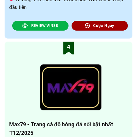
đầu tiên
REVIEW VIN88
Cược Ngay
4
Max79 - Trang cá độ bóng đá nổi bật nhất
T12/2025