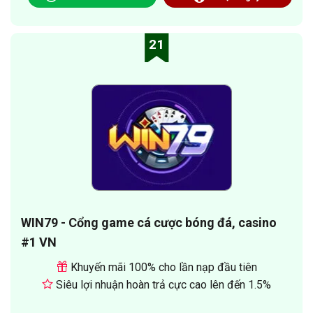
21
WIN79 - Cổng game cá cược bóng đá, casino
#1 VN
Khuyến mãi 100% cho lần nạp đầu tiên
Siêu lợi nhuận hoàn trả cực cao lên đến 1.5%