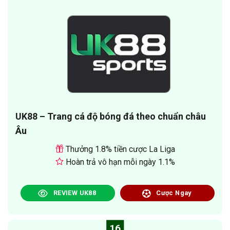
UK88 – Trang cá độ bóng đá theo chuẩn châu
Âu
Thưởng 1.8% tiền cược La Liga
Hoàn trả vô hạn mỗi ngày 1.1%
REVIEW UK88
Cược Ngay
16