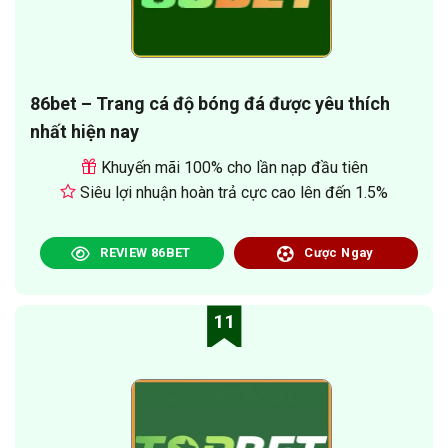
86bet – Trang cá độ bóng đá được yêu thích
nhất hiện nay
Khuyến mãi 100% cho lần nạp đầu tiên
Siêu lợi nhuận hoàn trả cực cao lên đến 1.5%
REVIEW 86BET
Cược Ngay
11