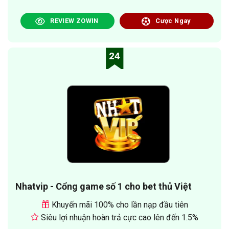
REVIEW ZOWIN
Cược Ngay
24
Nhatvip - Cổng game số 1 cho bet thủ Việt
Khuyến mãi 100% cho lần nạp đầu tiên
Siêu lợi nhuận hoàn trả cực cao lên đến 1.5%