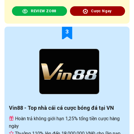
REVIEW ZO88
Cược Ngay
3
Vin88 - Top nhà cái cá cược bóng đá tại VN
Hoàn trả không giới hạn 1,25% tổng tiền cược hàng
ngày
Thưởng 110% lên đến 18.000.000 VNĐ cho lần nạp