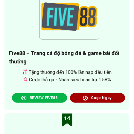
Five88 – Trang cá độ bóng đá & game bài đổi
thưởng
Tặng thưởng đến 100% lần nạp đầu tiên
Cược thả ga - Nhận siêu hoàn trả 1.58%
REVIEW FIVE88
Cược Ngay
14