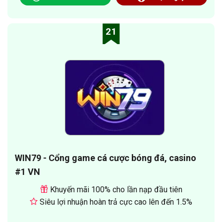
21
WIN79 - Cổng game cá cược bóng đá, casino
#1 VN
Khuyến mãi 100% cho lần nạp đầu tiên
Siêu lợi nhuận hoàn trả cực cao lên đến 1.5%