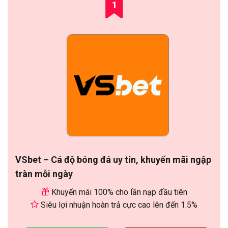
1
VSbet – Cá độ bóng đá uy tín, khuyến mãi ngập
tràn mỗi ngày
Khuyến mãi 100% cho lần nạp đầu tiên
Siêu lợi nhuận hoàn trả cực cao lên đến 1.5%