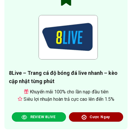
8Live – Trang cá độ bóng đá live nhanh – kèo
cập nhật từng phút
Khuyến mãi 100% cho lần nạp đầu tiên
Siêu lợi nhuận hoàn trả cực cao lên đến 1.5%
REVIEW 8LIVE
Cược Ngay