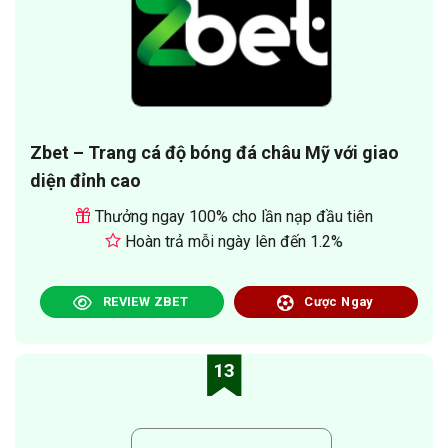
Zbet – Trang cá độ bóng đá châu Mỹ với giao
diện đỉnh cao
Thưởng ngay 100% cho lần nạp đầu tiên
Hoàn trả mỗi ngày lên đến 1.2%
REVIEW ZBET
Cược Ngay
13