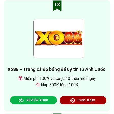
18
Xo88 – Trang cá độ bóng đá uy tín từ Anh Quốc
Miễn phí 100% vé cược 10 triệu mỗi ngày
Nạp 300K tặng 100K
REVIEW XO88
Cược Ngay