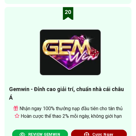
20
Gemwin - Đỉnh cao giải trí, chuẩn nhà cái châu
Á
Nhận ngay 100% thưởng nạp đầu tiên cho tân thủ
Hoàn cược thể thao 2% mỗi ngày, không giới hạn
REVIEW GEMWIN
Cược Ngay