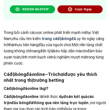
REVIEW NHATVIP
Cược Ngay
Trong bối cảnh cácược online phát triển mạnh mẽtại Việt
Nam,nhu cầu tìm kiếm
trang cáđộbóngđá
uy tín ngày càng
trởthànhưu tiên hàngđầu của người chơi.Một nền tảng chất
lượng không chỉmangđến tỷlệkèo hấp dẫn màcònđảm bảo
sựan toàn,tính minh bạch vàtrải nghiệm mượt màtrong từng
phiên cược.
Cáđộbóngđáonline–Tròchơiđược yêu thích
nhất trong thịtrường betting
Cáđộbóngđáonline làgì?
Cáđộbóngđáonline
làhình thức
dựđoán kết quảcác
trậnđấu bóngđáthông qua nền tảng trực tuyến
,nơi người
tham gia lựa chọn các kịch bản cóthểxảy ra trong