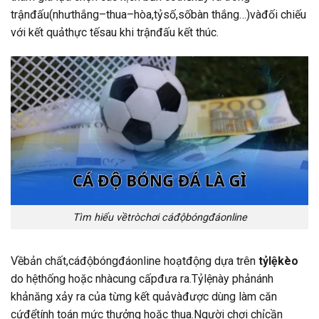
trậnđấu(nhưthắng–thua–hòa,tỷsố,sốbàn thắng…)vàđối chiếu
với kết quảthực tếsau khi trậnđấu kết thúc.
Tìm hiểu vềtròchơi cáđộbóngđáonline
Vềbản chất,cáđộbóngđáonline hoạtđộng dựa trên
tỷlệkèo
do hệthống hoặc nhàcung cấpđưa ra.Tỷlệnày phảnánh
khảnăng xảy ra của từng kết quảvàđược dùng làm căn
cứđểtính toán mức thưởng hoặc thua.Người chơi chỉcần