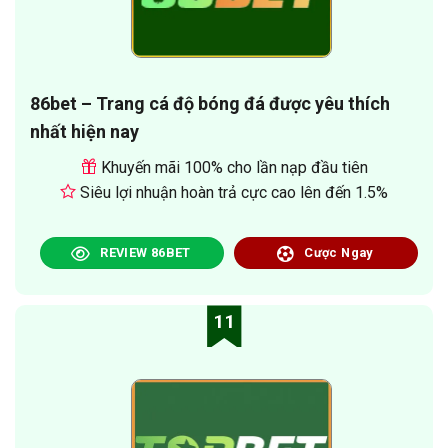
86bet – Trang cá độ bóng đá được yêu thích
nhất hiện nay
Khuyến mãi 100% cho lần nạp đầu tiên
Siêu lợi nhuận hoàn trả cực cao lên đến 1.5%
REVIEW 86BET
Cược Ngay
11