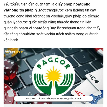
Yếu tốđầu tiên cần quan tâm là
giấy phép hoạtđộng
vàthông tin pháp lý
.Một trangđược xem làđáng tin cậy
thường công khai rõràngđơn vịsởhữu,giấy phép do tổchức
quản lýcácược quốc tếcấp cũng nhưcác thông tin liên
quanđến phạm vi hoạtđộng.Đây làcơsởquan trọng cho thấy
nền tảng cósựkiểm soát vàchịu trách nhiệm trong quátrình
vận hành.