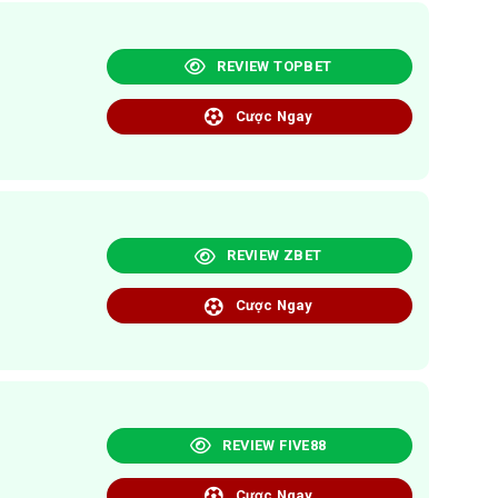
REVIEW TOPBET
Cược Ngay
REVIEW ZBET
Cược Ngay
REVIEW FIVE88
Cược Ngay