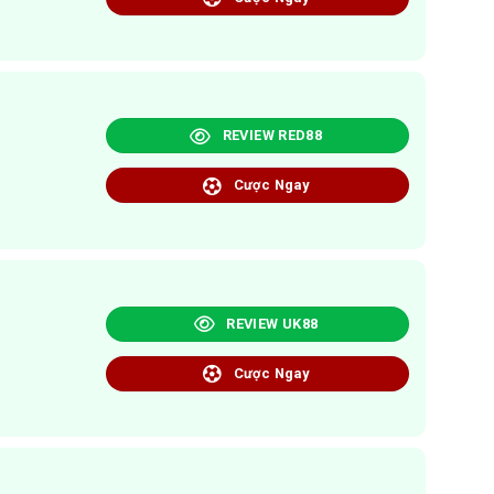
REVIEW RED88
Cược Ngay
REVIEW UK88
Cược Ngay