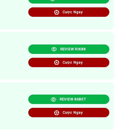
Cược Ngay
REVIEW RIK88
Cược Ngay
REVIEW 86BET
Cược Ngay