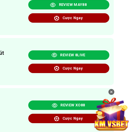
REVIEW MAY88
Cược Ngay
út
REVIEW 8LIVE
Cược Ngay
✕
REVIEW XO88
Cược Ngay