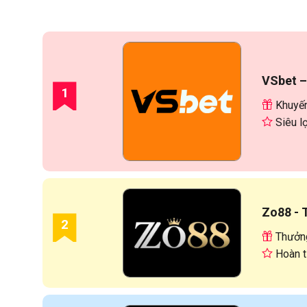
VSbet –
1
Khuyến
Siêu lợ
Zo88 - 
2
Thưởng
Hoàn t