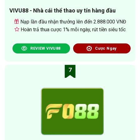
VIVU88 - Nhà cái thể thao uy tín hàng đầu
Nạp lần đầu nhận thưởng lên đến 2.888.000 VNĐ
Hoàn trả thua cược 1% mỗi ngày, rút tiền siêu tốc
REVIEW VIVU88
Cược Ngay
7