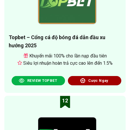
Topbet – Cổng cá độ bóng đá dẫn đầu xu
hướng 2025
Khuyến mãi 100% cho lần nạp đầu tiên
Siêu lợi nhuận hoàn trả cực cao lên đến 1.5%
REVIEW TOPBET
Cược Ngay
12