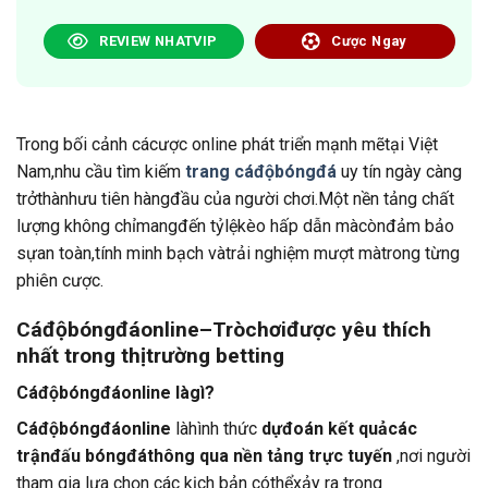
REVIEW NHATVIP
Cược Ngay
Trong bối cảnh cácược online phát triển mạnh mẽtại Việt
Nam,nhu cầu tìm kiếm
trang cáđộbóngđá
uy tín ngày càng
trởthànhưu tiên hàngđầu của người chơi.Một nền tảng chất
lượng không chỉmangđến tỷlệkèo hấp dẫn màcònđảm bảo
sựan toàn,tính minh bạch vàtrải nghiệm mượt màtrong từng
phiên cược.
Cáđộbóngđáonline–Tròchơiđược yêu thích
nhất trong thịtrường betting
Cáđộbóngđáonline làgì?
Cáđộbóngđáonline
làhình thức
dựđoán kết quảcác
trậnđấu bóngđáthông qua nền tảng trực tuyến
,nơi người
tham gia lựa chọn các kịch bản cóthểxảy ra trong