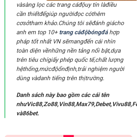
vàsàng lọc các trang cáđộuy tín làđiều
cần thiếtđểgiúp ngườiđọc cóthêm
cơsởtham khảo.Chúng tôi sẽđánh giácho
anh em top 10+
trang cáđộbóngđá
hợp
pháp tốt nhất VN sẽmangđến cái nhìn
toàn diện vềnhững nền tảng nổi bật,dựa
trên tiêu chígiấy phép quốc tế,chất lượng
hệthống,mứcđộổnđịnh,trải nghiệm người
dùng vàdanh tiếng trên thịtrường.
Danh sách này bao gồm các cái tên
nhưVic88,Zo88,Vin88,Max79,Debet,Vivu88,
và86bet.