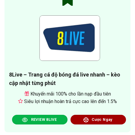
8Live – Trang cá độ bóng đá live nhanh – kèo
cập nhật từng phút
Khuyến mãi 100% cho lần nạp đầu tiên
Siêu lợi nhuận hoàn trả cực cao lên đến 1.5%
REVIEW 8LIVE
Cược Ngay