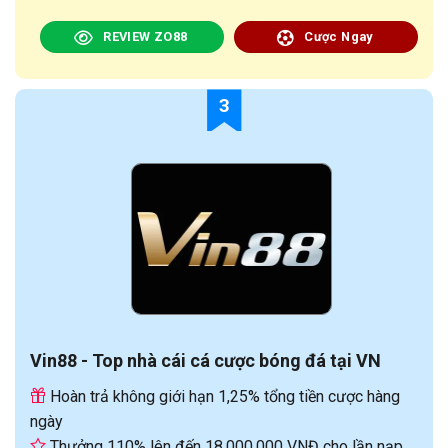
REVIEW ZO88
Cược Ngay
3
Vin88 - Top nhà cái cá cược bóng đá tại VN
Hoàn trả không giới hạn 1,25% tổng tiền cược hàng
ngày
Thưởng 110% lên đến 18.000.000 VNĐ cho lần nạp