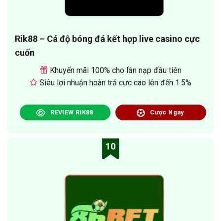
Rik88 – Cá độ bóng đá kết hợp live casino cực
cuốn
Khuyến mãi 100% cho lần nạp đầu tiên
Siêu lợi nhuận hoàn trả cực cao lên đến 1.5%
REVIEW RIK88
Cược Ngay
10