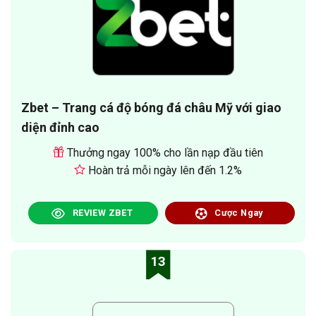
Zbet – Trang cá độ bóng đá châu Mỹ với giao
diện đỉnh cao
Thưởng ngay 100% cho lần nạp đầu tiên
Hoàn trả mỗi ngày lên đến 1.2%
REVIEW ZBET
Cược Ngay
13