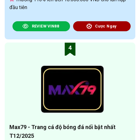
đầu tiên
REVIEW VIN88
Cược Ngay
4
Max79 - Trang cá độ bóng đá nổi bật nhất
T12/2025