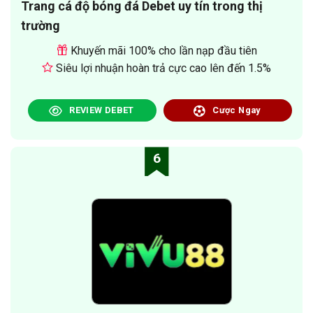
Trang cá độ bóng đá Debet uy tín trong thị
trường
Khuyến mãi 100% cho lần nạp đầu tiên
Siêu lợi nhuận hoàn trả cực cao lên đến 1.5%
REVIEW DEBET
Cược Ngay
6