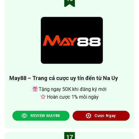
May88 – Trang cá cược uy tín đến từ Na Uy
Tặng ngay 50K khi đăng ký mới
Hoàn cược 1% mỗi ngày
REVIEW MAY88
Cược Ngay
17