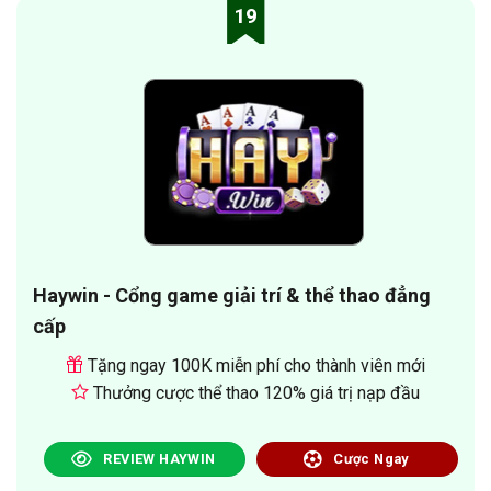
19
Haywin - Cổng game giải trí & thể thao đẳng
cấp
Tặng ngay 100K miễn phí cho thành viên mới
Thưởng cược thể thao 120% giá trị nạp đầu
REVIEW HAYWIN
Cược Ngay