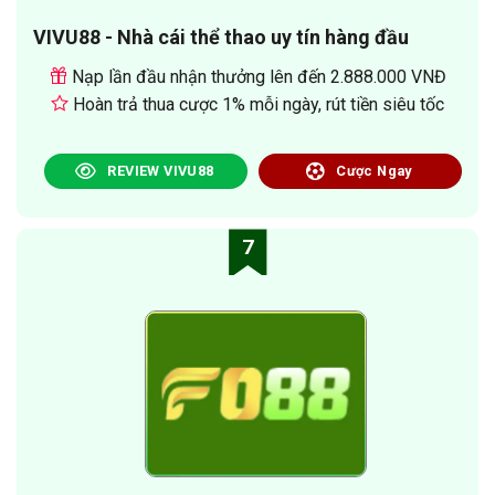
VIVU88 - Nhà cái thể thao uy tín hàng đầu
Nạp lần đầu nhận thưởng lên đến 2.888.000 VNĐ
Hoàn trả thua cược 1% mỗi ngày, rút tiền siêu tốc
REVIEW VIVU88
Cược Ngay
7