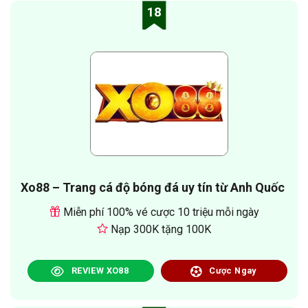
18
Xo88 – Trang cá độ bóng đá uy tín từ Anh Quốc
Miễn phí 100% vé cược 10 triệu mỗi ngày
Nạp 300K tặng 100K
REVIEW XO88
Cược Ngay