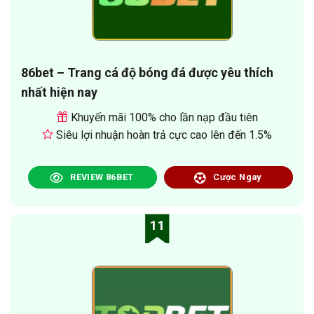
86bet – Trang cá độ bóng đá được yêu thích
nhất hiện nay
Khuyến mãi 100% cho lần nạp đầu tiên
Siêu lợi nhuận hoàn trả cực cao lên đến 1.5%
REVIEW 86BET
Cược Ngay
11