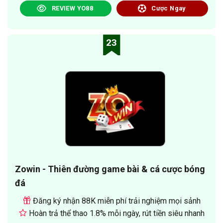
REVIEW YO88
Cược Ngay
23
Zowin - Thiên đường game bài & cá cược bóng
đá
Đăng ký nhận 88K miễn phí trải nghiệm mọi sảnh
Hoàn trả thể thao 1.8% mỗi ngày, rút tiền siêu nhanh