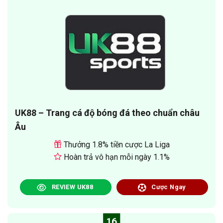
UK88 – Trang cá độ bóng đá theo chuẩn châu
Âu
Thưởng 1.8% tiền cược La Liga
Hoàn trả vô hạn mỗi ngày 1.1%
REVIEW UK88
Cược Ngay
16