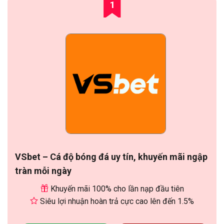
1
VSbet – Cá độ bóng đá uy tín, khuyến mãi ngập
tràn mỗi ngày
Khuyến mãi 100% cho lần nạp đầu tiên
Siêu lợi nhuận hoàn trả cực cao lên đến 1.5%