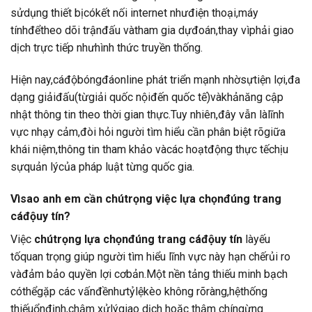
sửdụng thiết bịcókết nối internet nhưđiện thoại,máy
tínhđểtheo dõi trậnđấu vàtham gia dựđoán,thay vìphải giao
dịch trực tiếp nhưhình thức truyền thống.
Hiện nay,cáđộbóngđáonline phát triển mạnh nhờsựtiện lợi,đa
dạng giảiđấu(từgiải quốc nộiđến quốc tế)vàkhảnăng cập
nhật thông tin theo thời gian thực.Tuy nhiên,đây vẫn làlĩnh
vực nhạy cảm,đòi hỏi người tìm hiểu cần phân biệt rõgiữa
khái niệm,thông tin tham khảo vàcác hoạtđộng thực tếchịu
sựquản lýcủa pháp luật từng quốc gia.
Vìsao anh em cần chútrọng việc lựa chọnđúng trang
cáđộuy tín?
Việc
chútrọng lựa chọnđúng trang cáđộuy tín
làyếu
tốquan trọng giúp người tìm hiểu lĩnh vực này hạn chếrủi ro
vàđảm bảo quyền lợi cơbản.Một nền tảng thiếu minh bạch
cóthểgặp các vấnđềnhưtỷlệkèo không rõràng,hệthống
thiếuổnđịnh,chậm xửlýgiao dịch hoặc thậm chíngừng