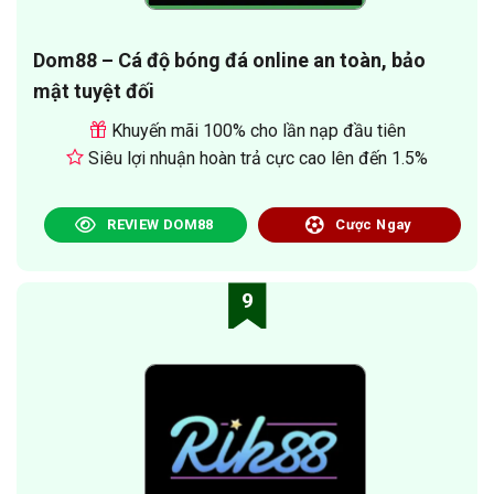
Dom88 – Cá độ bóng đá online an toàn, bảo
mật tuyệt đối
Khuyến mãi 100% cho lần nạp đầu tiên
Siêu lợi nhuận hoàn trả cực cao lên đến 1.5%
REVIEW DOM88
Cược Ngay
9