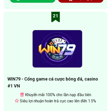
21
WIN79 - Cổng game cá cược bóng đá, casino
#1 VN
Khuyến mãi 100% cho lần nạp đầu tiên
Siêu lợi nhuận hoàn trả cực cao lên đến 1.5%