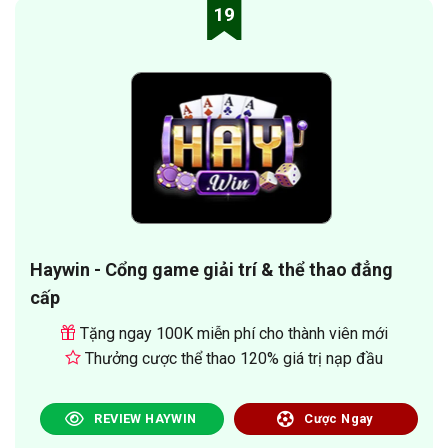
19
Haywin - Cổng game giải trí & thể thao đẳng
cấp
Tặng ngay 100K miễn phí cho thành viên mới
Thưởng cược thể thao 120% giá trị nạp đầu
REVIEW HAYWIN
Cược Ngay