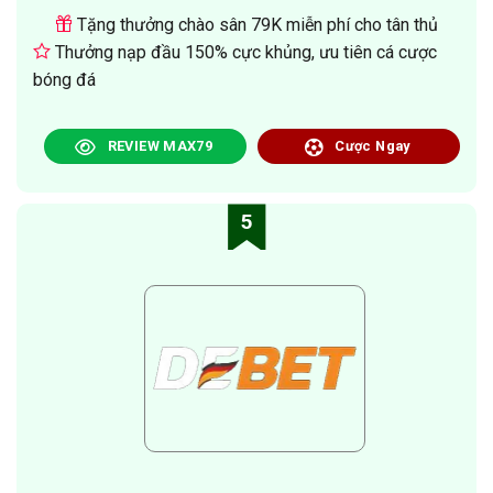
Tặng thưởng chào sân 79K miễn phí cho tân thủ
Thưởng nạp đầu 150% cực khủng, ưu tiên cá cược
bóng đá
REVIEW MAX79
Cược Ngay
5