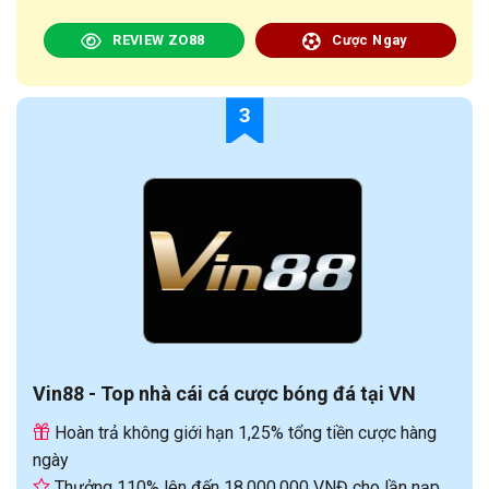
REVIEW ZO88
Cược Ngay
3
Vin88 - Top nhà cái cá cược bóng đá tại VN
Hoàn trả không giới hạn 1,25% tổng tiền cược hàng
ngày
Thưởng 110% lên đến 18.000.000 VNĐ cho lần nạp