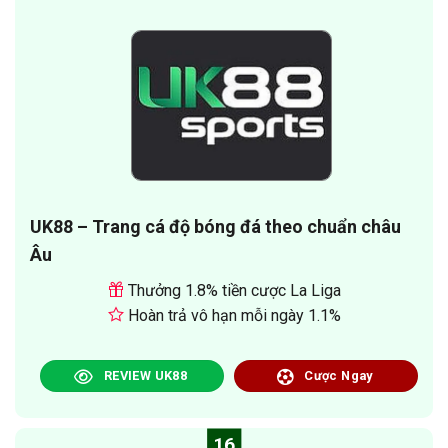
UK88 – Trang cá độ bóng đá theo chuẩn châu
Âu
Thưởng 1.8% tiền cược La Liga
Hoàn trả vô hạn mỗi ngày 1.1%
REVIEW UK88
Cược Ngay
16