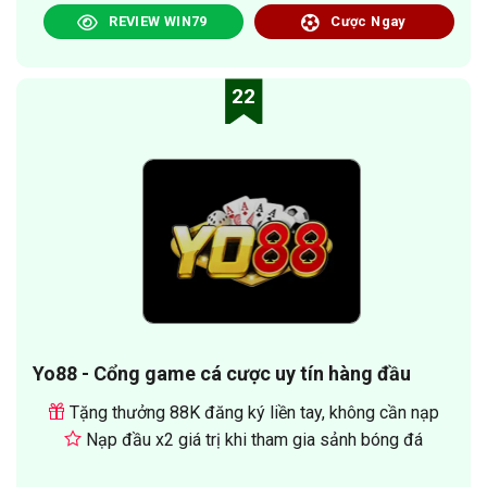
REVIEW WIN79
Cược Ngay
22
Yo88 - Cổng game cá cược uy tín hàng đầu
Tặng thưởng 88K đăng ký liền tay, không cần nạp
Nạp đầu x2 giá trị khi tham gia sảnh bóng đá