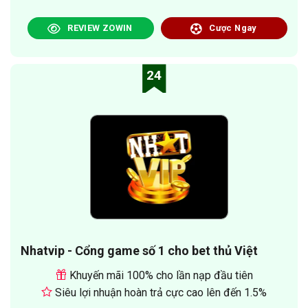
REVIEW ZOWIN
Cược Ngay
24
Nhatvip - Cổng game số 1 cho bet thủ Việt
Khuyến mãi 100% cho lần nạp đầu tiên
Siêu lợi nhuận hoàn trả cực cao lên đến 1.5%