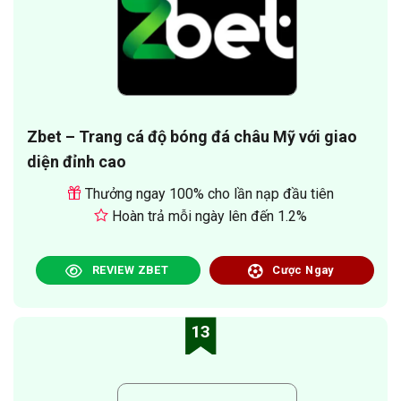
Zbet – Trang cá độ bóng đá châu Mỹ với giao
diện đỉnh cao
Thưởng ngay 100% cho lần nạp đầu tiên
Hoàn trả mỗi ngày lên đến 1.2%
REVIEW ZBET
Cược Ngay
13