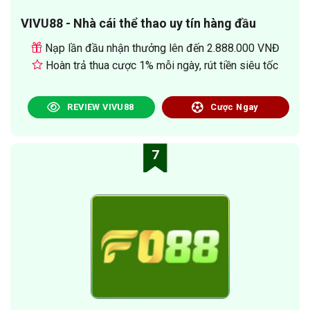
VIVU88 - Nhà cái thể thao uy tín hàng đầu
Nạp lần đầu nhận thưởng lên đến 2.888.000 VNĐ
Hoàn trả thua cược 1% mỗi ngày, rút tiền siêu tốc
REVIEW VIVU88
Cược Ngay
7