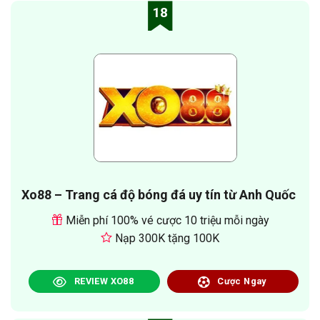
18
Xo88 – Trang cá độ bóng đá uy tín từ Anh Quốc
Miễn phí 100% vé cược 10 triệu mỗi ngày
Nạp 300K tặng 100K
REVIEW XO88
Cược Ngay