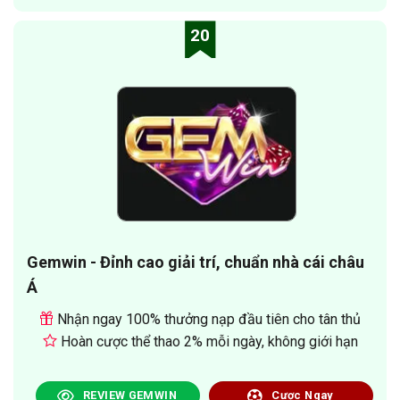
20
Gemwin - Đỉnh cao giải trí, chuẩn nhà cái châu
Á
Nhận ngay 100% thưởng nạp đầu tiên cho tân thủ
Hoàn cược thể thao 2% mỗi ngày, không giới hạn
REVIEW GEMWIN
Cược Ngay