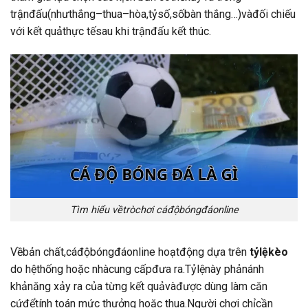
trậnđấu(nhưthắng–thua–hòa,tỷsố,sốbàn thắng…)vàđối chiếu
với kết quảthực tếsau khi trậnđấu kết thúc.
Tìm hiểu vềtròchơi cáđộbóngđáonline
Vềbản chất,cáđộbóngđáonline hoạtđộng dựa trên
tỷlệkèo
do hệthống hoặc nhàcung cấpđưa ra.Tỷlệnày phảnánh
khảnăng xảy ra của từng kết quảvàđược dùng làm căn
cứđểtính toán mức thưởng hoặc thua.Người chơi chỉcần