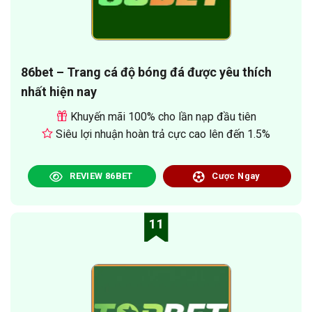
86bet – Trang cá độ bóng đá được yêu thích
nhất hiện nay
Khuyến mãi 100% cho lần nạp đầu tiên
Siêu lợi nhuận hoàn trả cực cao lên đến 1.5%
REVIEW 86BET
Cược Ngay
11