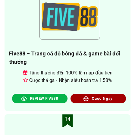
Five88 – Trang cá độ bóng đá & game bài đổi
thưởng
Tặng thưởng đến 100% lần nạp đầu tiên
Cược thả ga - Nhận siêu hoàn trả 1.58%
REVIEW FIVE88
Cược Ngay
14