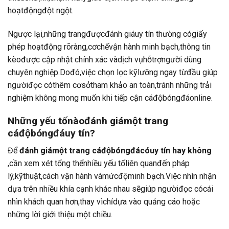
hoạtđộngđột ngột.
Ngược lại,những trangđượcđánh giáuy tín thường cógiấy
phép hoạtđộng rõràng,cơchếvận hành minh bạch,thông tin
kèođược cập nhật chính xác vàdịch vụhỗtrợngười dùng
chuyên nghiệp.Dođó,việc chọn lọc kỹlưỡng ngay từđầu giúp
ngườiđọc cóthêm cơsởtham khảo an toàn,tránh những trải
nghiệm không mong muốn khi tiếp cận cáđộbóngđáonline.
Những yếu tốnàođánh giámột trang
cáđộbóngđáuy tín?
Để
đánh giámột trang cáđộbóngđácóuy tín hay không
,cần xem xét tổng thểnhiều yếu tốliên quanđến pháp
lý,kỹthuật,cách vận hành vàmứcđộminh bạch.Việc nhìn nhận
dựa trên nhiều khía cạnh khác nhau sẽgiúp ngườiđọc cócái
nhìn khách quan hơn,thay vìchỉdựa vào quảng cáo hoặc
những lời giới thiệu một chiều.