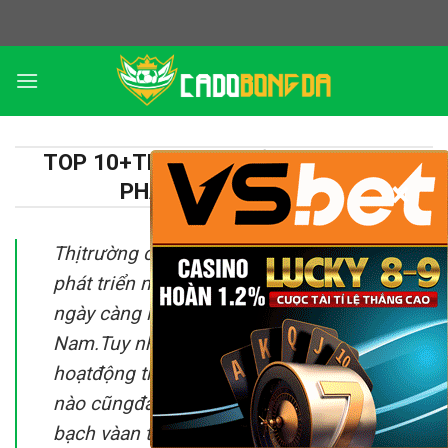
Skip
to
content
TOP 10+TRANG CÁĐỘBÓNGĐÁHỢP
×
PHÁP TỐT NHẤT VN
Thịtrường cácược bóngđátrực tuyếnđang
phát triển mạnh mẽcùng với sựquan tâm
ngày càng lớn của người dùng tại Việt
Nam.Tuy nhiên,giữa hàng loạt website
hoạtđộng tràn lan,không phải nền tảng
nào cũngđảm bảo yếu tốhợp pháp,minh
bạch vàan toàn.Chính vìvậy,việc tổng hợp