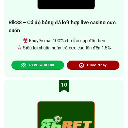
Rik88 – Cá độ bóng đá kết hợp live casino cực
cuốn
Khuyến mãi 100% cho lần nạp đầu tiên
Siêu lợi nhuận hoàn trả cực cao lên đến 1.5%
REVIEW RIK88
Cược Ngay
10