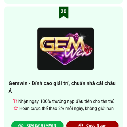
20
Gemwin - Đỉnh cao giải trí, chuẩn nhà cái châu
Á
Nhận ngay 100% thưởng nạp đầu tiên cho tân thủ
Hoàn cược thể thao 2% mỗi ngày, không giới hạn
REVIEW GEMWIN
Cược Ngay