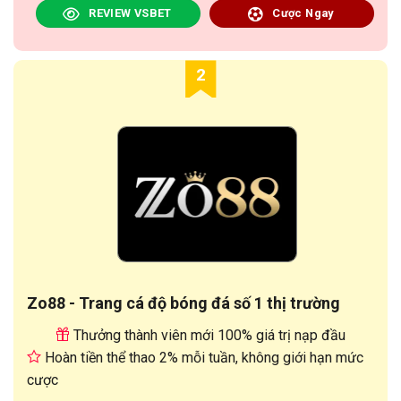
REVIEW VSBET
Cược Ngay
2
Zo88 - Trang cá độ bóng đá số 1 thị trường
Thưởng thành viên mới 100% giá trị nạp đầu
Hoàn tiền thể thao 2% mỗi tuần, không giới hạn mức
cược