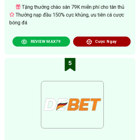
Tặng thưởng chào sân 79K miễn phí cho tân thủ
Thưởng nạp đầu 150% cực khủng, ưu tiên cá cược
bóng đá
REVIEW MAX79
Cược Ngay
5