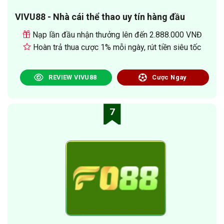
VIVU88 - Nhà cái thể thao uy tín hàng đầu
Nạp lần đầu nhận thưởng lên đến 2.888.000 VNĐ
Hoàn trả thua cược 1% mỗi ngày, rút tiền siêu tốc
REVIEW VIVU88
Cược Ngay
7