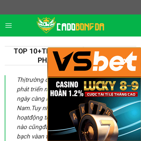
Skip
to
content
TOP 10+TRANG CÁĐỘBÓNGĐÁHỢP
×
PHÁP TỐT NHẤT VN
Thịtrường cácược bóngđátrực tuyếnđang
phát triển mạnh mẽcùng với sựquan tâm
ngày càng lớn của người dùng tại Việt
Nam.Tuy nhiên,giữa hàng loạt website
hoạtđộng tràn lan,không phải nền tảng
nào cũngđảm bảo yếu tốhợp pháp,minh
bạch vàan toàn.Chính vìvậy,việc tổng hợp