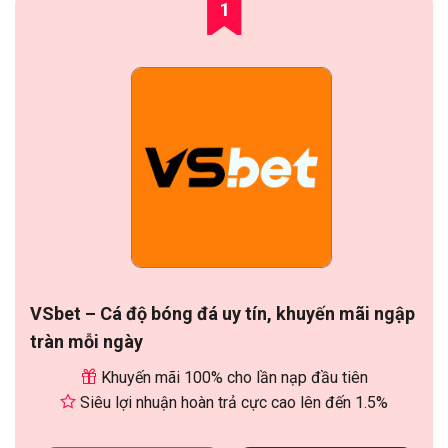
1
VSbet – Cá độ bóng đá uy tín, khuyến mãi ngập
tràn mỗi ngày
Khuyến mãi 100% cho lần nạp đầu tiên
Siêu lợi nhuận hoàn trả cực cao lên đến 1.5%