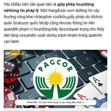
Yếu tốđầu tiên cần quan tâm là
giấy phép hoạtđộng
vàthông tin pháp lý
.Một trangđược xem làđáng tin cậy
thường công khai rõràngđơn vịsởhữu,giấy phép do tổchức
quản lýcácược quốc tếcấp cũng nhưcác thông tin liên
quanđến phạm vi hoạtđộng.Đây làcơsởquan trọng cho thấy
nền tảng cósựkiểm soát vàchịu trách nhiệm trong quátrình
vận hành.