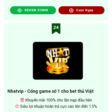
REVIEW ZOWIN
Cược Ngay
24
Nhatvip - Cổng game số 1 cho bet thủ Việt
Khuyến mãi 100% cho lần nạp đầu tiên
Siêu lợi nhuận hoàn trả cực cao lên đến 1.5%