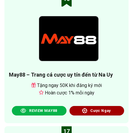
May88 – Trang cá cược uy tín đến từ Na Uy
Tặng ngay 50K khi đăng ký mới
Hoàn cược 1% mỗi ngày
REVIEW MAY88
Cược Ngay
17