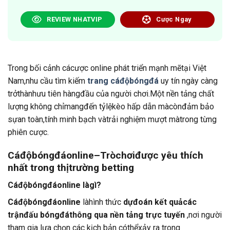
REVIEW NHATVIP
Cược Ngay
Trong bối cảnh cácược online phát triển mạnh mẽtại Việt
Nam,nhu cầu tìm kiếm
trang cáđộbóngđá
uy tín ngày càng
trởthànhưu tiên hàngđầu của người chơi.Một nền tảng chất
lượng không chỉmangđến tỷlệkèo hấp dẫn màcònđảm bảo
sựan toàn,tính minh bạch vàtrải nghiệm mượt màtrong từng
phiên cược.
Cáđộbóngđáonline–Tròchơiđược yêu thích
nhất trong thịtrường betting
Cáđộbóngđáonline làgì?
Cáđộbóngđáonline
làhình thức
dựđoán kết quảcác
trậnđấu bóngđáthông qua nền tảng trực tuyến
,nơi người
tham gia lựa chọn các kịch bản cóthểxảy ra trong