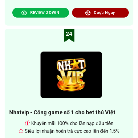
REVIEW ZOWIN
Cược Ngay
24
Nhatvip - Cổng game số 1 cho bet thủ Việt
Khuyến mãi 100% cho lần nạp đầu tiên
Siêu lợi nhuận hoàn trả cực cao lên đến 1.5%