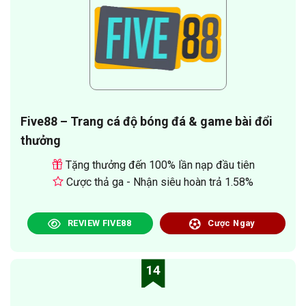
Five88 – Trang cá độ bóng đá & game bài đổi
thưởng
Tặng thưởng đến 100% lần nạp đầu tiên
Cược thả ga - Nhận siêu hoàn trả 1.58%
REVIEW FIVE88
Cược Ngay
14