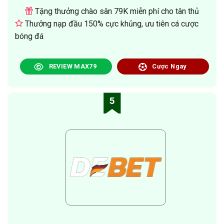
Tặng thưởng chào sân 79K miễn phí cho tân thủ
Thưởng nạp đầu 150% cực khủng, ưu tiên cá cược
bóng đá
REVIEW MAX79
Cược Ngay
5