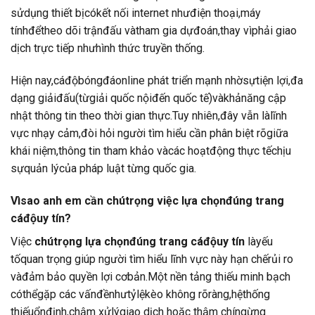
sửdụng thiết bịcókết nối internet nhưđiện thoại,máy
tínhđểtheo dõi trậnđấu vàtham gia dựđoán,thay vìphải giao
dịch trực tiếp nhưhình thức truyền thống.
Hiện nay,cáđộbóngđáonline phát triển mạnh nhờsựtiện lợi,đa
dạng giảiđấu(từgiải quốc nộiđến quốc tế)vàkhảnăng cập
nhật thông tin theo thời gian thực.Tuy nhiên,đây vẫn làlĩnh
vực nhạy cảm,đòi hỏi người tìm hiểu cần phân biệt rõgiữa
khái niệm,thông tin tham khảo vàcác hoạtđộng thực tếchịu
sựquản lýcủa pháp luật từng quốc gia.
Vìsao anh em cần chútrọng việc lựa chọnđúng trang
cáđộuy tín?
Việc
chútrọng lựa chọnđúng trang cáđộuy tín
làyếu
tốquan trọng giúp người tìm hiểu lĩnh vực này hạn chếrủi ro
vàđảm bảo quyền lợi cơbản.Một nền tảng thiếu minh bạch
cóthểgặp các vấnđềnhưtỷlệkèo không rõràng,hệthống
thiếuổnđịnh,chậm xửlýgiao dịch hoặc thậm chíngừng