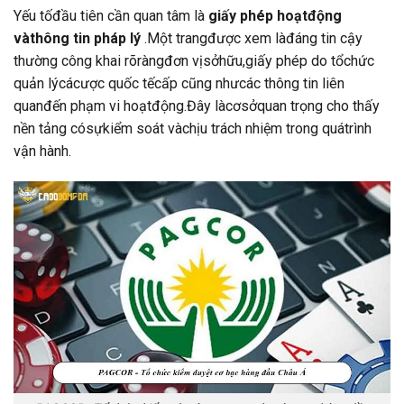
Yếu tốđầu tiên cần quan tâm là
giấy phép hoạtđộng
vàthông tin pháp lý
.Một trangđược xem làđáng tin cậy
thường công khai rõràngđơn vịsởhữu,giấy phép do tổchức
quản lýcácược quốc tếcấp cũng nhưcác thông tin liên
quanđến phạm vi hoạtđộng.Đây làcơsởquan trọng cho thấy
nền tảng cósựkiểm soát vàchịu trách nhiệm trong quátrình
vận hành.