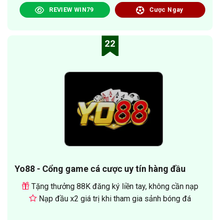
REVIEW WIN79
Cược Ngay
22
Yo88 - Cổng game cá cược uy tín hàng đầu
Tặng thưởng 88K đăng ký liền tay, không cần nạp
Nạp đầu x2 giá trị khi tham gia sảnh bóng đá