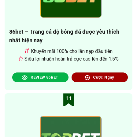
86bet – Trang cá độ bóng đá được yêu thích
nhất hiện nay
Khuyến mãi 100% cho lần nạp đầu tiên
Siêu lợi nhuận hoàn trả cực cao lên đến 1.5%
REVIEW 86BET
Cược Ngay
11