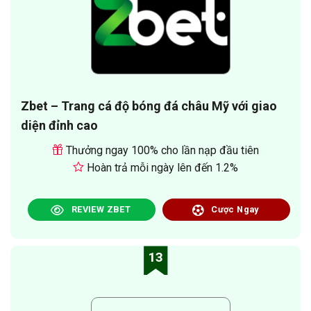
Zbet – Trang cá độ bóng đá châu Mỹ với giao
diện đỉnh cao
Thưởng ngay 100% cho lần nạp đầu tiên
Hoàn trả mỗi ngày lên đến 1.2%
REVIEW ZBET
Cược Ngay
13