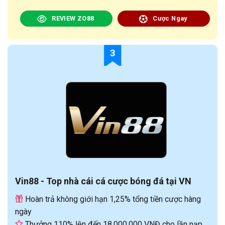
REVIEW ZO88
Cược Ngay
3
Vin88 - Top nhà cái cá cược bóng đá tại VN
Hoàn trả không giới hạn 1,25% tổng tiền cược hàng
ngày
Thưởng 110% lên đến 18.000.000 VNĐ cho lần nạp