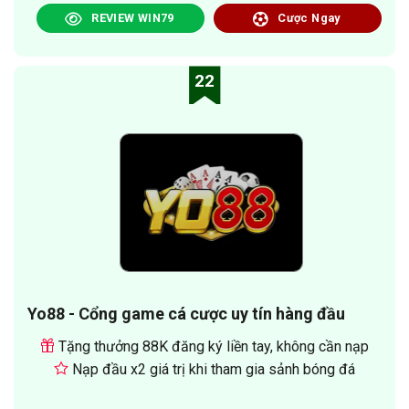
REVIEW WIN79
Cược Ngay
22
Yo88 - Cổng game cá cược uy tín hàng đầu
Tặng thưởng 88K đăng ký liền tay, không cần nạp
Nạp đầu x2 giá trị khi tham gia sảnh bóng đá