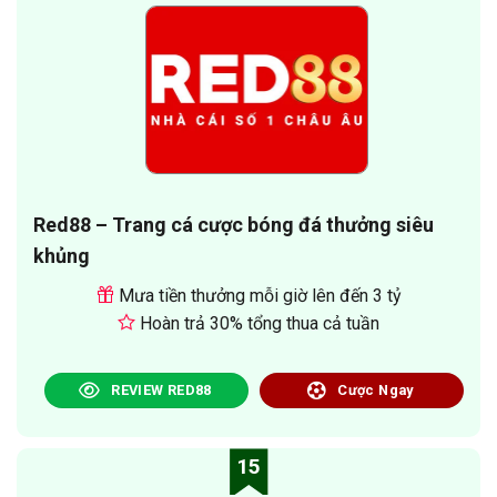
Red88 – Trang cá cược bóng đá thưởng siêu
khủng
Mưa tiền thưởng mỗi giờ lên đến 3 tỷ
Hoàn trả 30% tổng thua cả tuần
REVIEW RED88
Cược Ngay
15