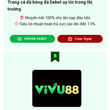
Trang cá độ bóng đá Debet uy tín trong thị
trường
Khuyến mãi 100% cho lần nạp đầu tiên
Siêu lợi nhuận hoàn trả cực cao lên đến 1.5%
REVIEW DEBET
Cược Ngay
6