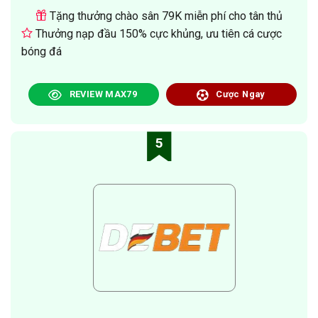
Tặng thưởng chào sân 79K miễn phí cho tân thủ
Thưởng nạp đầu 150% cực khủng, ưu tiên cá cược
bóng đá
REVIEW MAX79
Cược Ngay
5