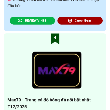
đầu tiên
REVIEW VIN88
Cược Ngay
4
Max79 - Trang cá độ bóng đá nổi bật nhất
T12/2025