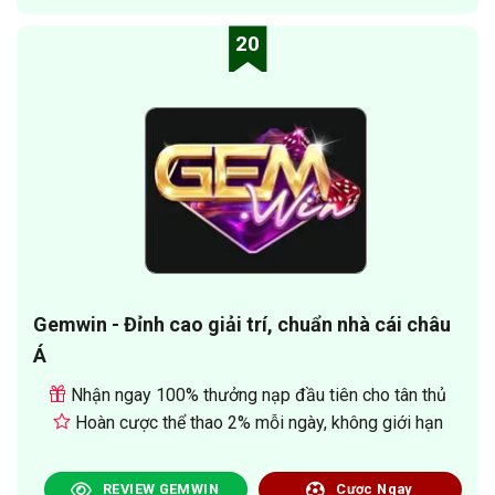
20
Gemwin - Đỉnh cao giải trí, chuẩn nhà cái châu
Á
Nhận ngay 100% thưởng nạp đầu tiên cho tân thủ
Hoàn cược thể thao 2% mỗi ngày, không giới hạn
REVIEW GEMWIN
Cược Ngay