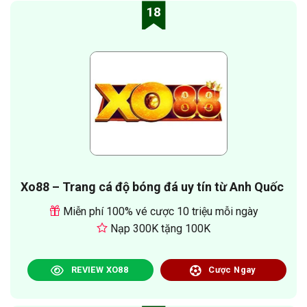
18
Xo88 – Trang cá độ bóng đá uy tín từ Anh Quốc
Miễn phí 100% vé cược 10 triệu mỗi ngày
Nạp 300K tặng 100K
REVIEW XO88
Cược Ngay