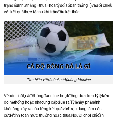
trậnđấu(nhưthắng–thua–hòa,tỷsố,sốbàn thắng…)vàđối chiếu
với kết quảthực tếsau khi trậnđấu kết thúc.
Tìm hiểu vềtròchơi cáđộbóngđáonline
Vềbản chất,cáđộbóngđáonline hoạtđộng dựa trên
tỷlệkèo
do hệthống hoặc nhàcung cấpđưa ra.Tỷlệnày phảnánh
khảnăng xảy ra của từng kết quảvàđược dùng làm căn
cứđểtính toán mức thưởng hoặc thua.Người chơi chỉcần