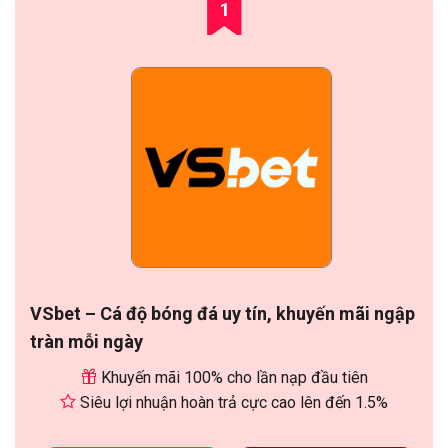
1
VSbet – Cá độ bóng đá uy tín, khuyến mãi ngập
tràn mỗi ngày
Khuyến mãi 100% cho lần nạp đầu tiên
Siêu lợi nhuận hoàn trả cực cao lên đến 1.5%