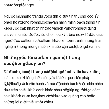
hoạtđộngđột ngột.
Ngược lại,những trangđượcđánh giáuy tín thường cógiấy
phép hoạtđộng rõràng,cơchếvận hành minh bạch,thông tin
kèođược cập nhật chính xác vàdịch vụhỗtrợngười dùng
chuyên nghiệp.Dođó,việc chọn lọc kỹlưỡng ngay từđầu giúp
ngườiđọc cóthêm cơsởtham khảo an toàn,tránh những trải
nghiệm không mong muốn khi tiếp cận cáđộbóngđáonline.
Những yếu tốnàođánh giámột trang
cáđộbóngđáuy tín?
Để
đánh giámột trang cáđộbóngđácóuy tín hay không
,cần xem xét tổng thểnhiều yếu tốliên quanđến pháp
lý,kỹthuật,cách vận hành vàmứcđộminh bạch.Việc nhìn nhận
dựa trên nhiều khía cạnh khác nhau sẽgiúp ngườiđọc cócái
nhìn khách quan hơn,thay vìchỉdựa vào quảng cáo hoặc
những lời giới thiệu một chiều.