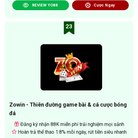
REVIEW YO88
Cược Ngay
23
Zowin - Thiên đường game bài & cá cược bóng
đá
Đăng ký nhận 88K miễn phí trải nghiệm mọi sảnh
Hoàn trả thể thao 1.8% mỗi ngày, rút tiền siêu nhanh