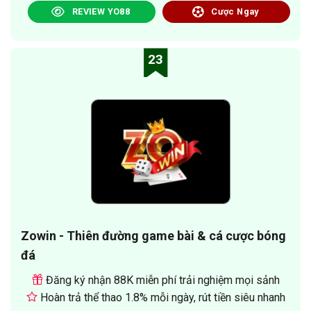
REVIEW YO88
Cược Ngay
23
Zowin - Thiên đường game bài & cá cược bóng
đá
Đăng ký nhận 88K miễn phí trải nghiệm mọi sảnh
Hoàn trả thể thao 1.8% mỗi ngày, rút tiền siêu nhanh