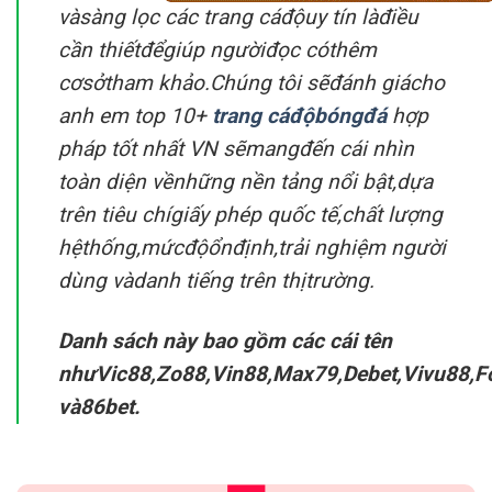
vàsàng lọc các trang cáđộuy tín làđiều
cần thiếtđểgiúp ngườiđọc cóthêm
cơsởtham khảo.Chúng tôi sẽđánh giácho
anh em top 10+
trang cáđộbóngđá
hợp
pháp tốt nhất VN sẽmangđến cái nhìn
toàn diện vềnhững nền tảng nổi bật,dựa
trên tiêu chígiấy phép quốc tế,chất lượng
hệthống,mứcđộổnđịnh,trải nghiệm người
dùng vàdanh tiếng trên thịtrường.
Danh sách này bao gồm các cái tên
nhưVic88,Zo88,Vin88,Max79,Debet,Vivu88,
và86bet.