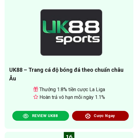
UK88 – Trang cá độ bóng đá theo chuẩn châu
Âu
Thưởng 1.8% tiền cược La Liga
Hoàn trả vô hạn mỗi ngày 1.1%
REVIEW UK88
Cược Ngay
16