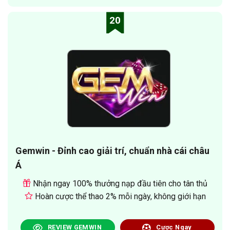
20
Gemwin - Đỉnh cao giải trí, chuẩn nhà cái châu
Á
Nhận ngay 100% thưởng nạp đầu tiên cho tân thủ
Hoàn cược thể thao 2% mỗi ngày, không giới hạn
REVIEW GEMWIN
Cược Ngay