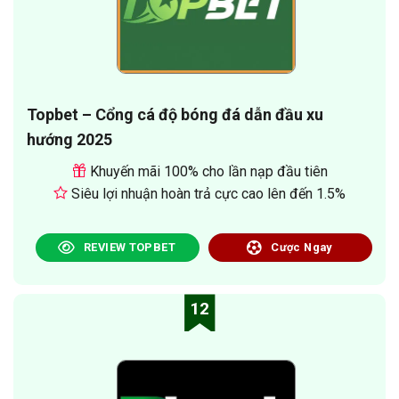
Topbet – Cổng cá độ bóng đá dẫn đầu xu
hướng 2025
Khuyến mãi 100% cho lần nạp đầu tiên
Siêu lợi nhuận hoàn trả cực cao lên đến 1.5%
REVIEW TOPBET
Cược Ngay
12