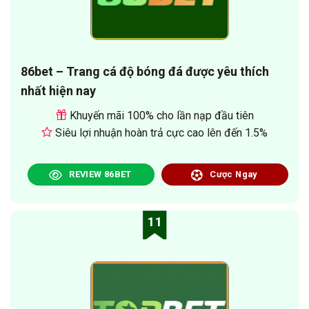
86bet – Trang cá độ bóng đá được yêu thích
nhất hiện nay
Khuyến mãi 100% cho lần nạp đầu tiên
Siêu lợi nhuận hoàn trả cực cao lên đến 1.5%
REVIEW 86BET
Cược Ngay
11