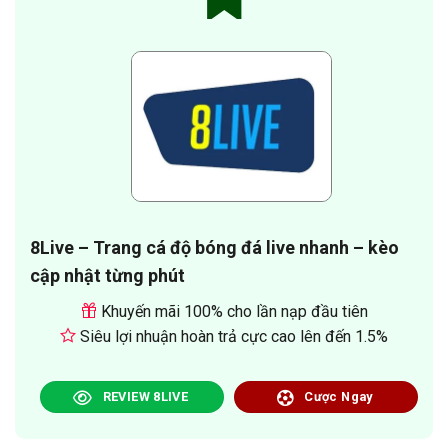
8Live – Trang cá độ bóng đá live nhanh – kèo
cập nhật từng phút
Khuyến mãi 100% cho lần nạp đầu tiên
Siêu lợi nhuận hoàn trả cực cao lên đến 1.5%
REVIEW 8LIVE
Cược Ngay