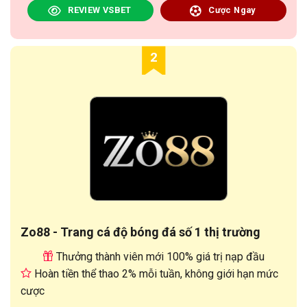
REVIEW VSBET
Cược Ngay
2
Zo88 - Trang cá độ bóng đá số 1 thị trường
Thưởng thành viên mới 100% giá trị nạp đầu
Hoàn tiền thể thao 2% mỗi tuần, không giới hạn mức
cược