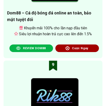
Dom88 – Cá độ bóng đá online an toàn, bảo
mật tuyệt đối
Khuyến mãi 100% cho lần nạp đầu tiên
Siêu lợi nhuận hoàn trả cực cao lên đến 1.5%
REVIEW DOM88
Cược Ngay
9