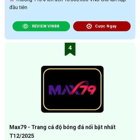
đầu tiên
REVIEW VIN88
Cược Ngay
4
Max79 - Trang cá độ bóng đá nổi bật nhất
T12/2025