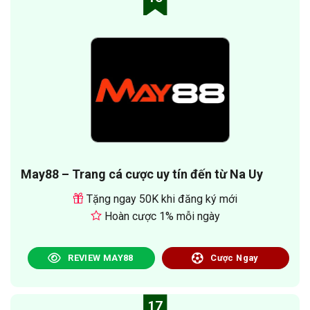
May88 – Trang cá cược uy tín đến từ Na Uy
Tặng ngay 50K khi đăng ký mới
Hoàn cược 1% mỗi ngày
REVIEW MAY88
Cược Ngay
17