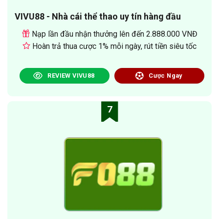
VIVU88 - Nhà cái thể thao uy tín hàng đầu
Nạp lần đầu nhận thưởng lên đến 2.888.000 VNĐ
Hoàn trả thua cược 1% mỗi ngày, rút tiền siêu tốc
REVIEW VIVU88
Cược Ngay
7