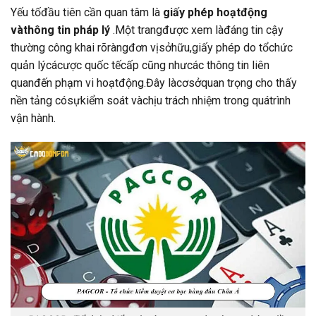
Yếu tốđầu tiên cần quan tâm là
giấy phép hoạtđộng
vàthông tin pháp lý
.Một trangđược xem làđáng tin cậy
thường công khai rõràngđơn vịsởhữu,giấy phép do tổchức
quản lýcácược quốc tếcấp cũng nhưcác thông tin liên
quanđến phạm vi hoạtđộng.Đây làcơsởquan trọng cho thấy
nền tảng cósựkiểm soát vàchịu trách nhiệm trong quátrình
vận hành.