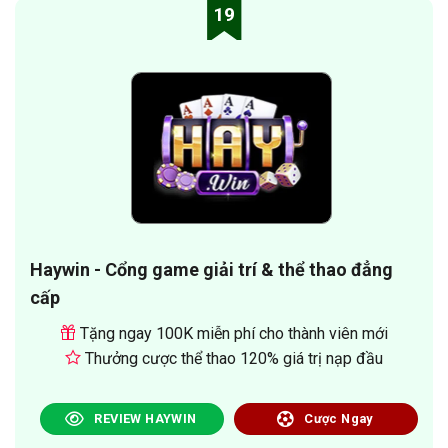
19
Haywin - Cổng game giải trí & thể thao đẳng
cấp
Tặng ngay 100K miễn phí cho thành viên mới
Thưởng cược thể thao 120% giá trị nạp đầu
REVIEW HAYWIN
Cược Ngay