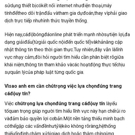
sửdụng thiết bịcókết nối internet nhưđiện thoại,máy
tínhđểtheo dõi trậnđấu vàtham gia dựđoán,thay vìphải giao
dịch trực tiếp nhưhình thức truyền thống.
Hiện nay,cáđộbóngđáonline phát triển mạnh nhờsựtiện lợi,đa
dạng giảiđấu(từgiải quốc nộiđến quốc tế)vàkhảnăng cập
nhật thông tin theo thời gian thực.Tuy nhiên,đây vẫn làlĩnh
vực nhạy cảm,đòi hỏi người tìm hiểu cần phân biệt rõgiữa
khái niệm,thông tin tham khảo vàcác hoạtđộng thực tếchịu
sựquản lýcủa pháp luật từng quốc gia.
Vìsao anh em cần chútrọng việc lựa chọnđúng trang
cáđộuy tín?
Việc
chútrọng lựa chọnđúng trang cáđộuy tín
làyếu
tốquan trọng giúp người tìm hiểu lĩnh vực này hạn chếrủi ro
vàđảm bảo quyền lợi cơbản.Một nền tảng thiếu minh bạch
cóthểgặp các vấnđềnhưtỷlệkèo không rõràng,hệthống
thiếuổnđịnh,chậm xửlýgiao dịch hoặc thậm chíngừng