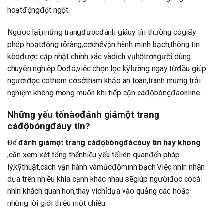
hoạtđộngđột ngột.
Ngược lại,những trangđượcđánh giáuy tín thường cógiấy
phép hoạtđộng rõràng,cơchếvận hành minh bạch,thông tin
kèođược cập nhật chính xác vàdịch vụhỗtrợngười dùng
chuyên nghiệp.Dođó,việc chọn lọc kỹlưỡng ngay từđầu giúp
ngườiđọc cóthêm cơsởtham khảo an toàn,tránh những trải
nghiệm không mong muốn khi tiếp cận cáđộbóngđáonline.
Những yếu tốnàođánh giámột trang
cáđộbóngđáuy tín?
Để
đánh giámột trang cáđộbóngđácóuy tín hay không
,cần xem xét tổng thểnhiều yếu tốliên quanđến pháp
lý,kỹthuật,cách vận hành vàmứcđộminh bạch.Việc nhìn nhận
dựa trên nhiều khía cạnh khác nhau sẽgiúp ngườiđọc cócái
nhìn khách quan hơn,thay vìchỉdựa vào quảng cáo hoặc
những lời giới thiệu một chiều.