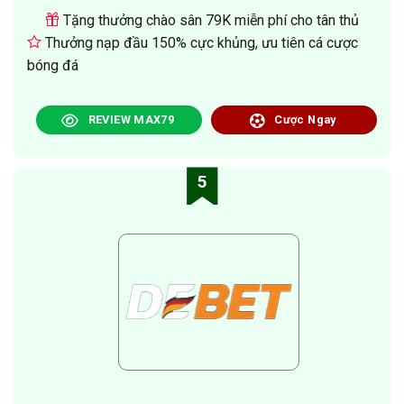
Tặng thưởng chào sân 79K miễn phí cho tân thủ
Thưởng nạp đầu 150% cực khủng, ưu tiên cá cược
bóng đá
REVIEW MAX79
Cược Ngay
5