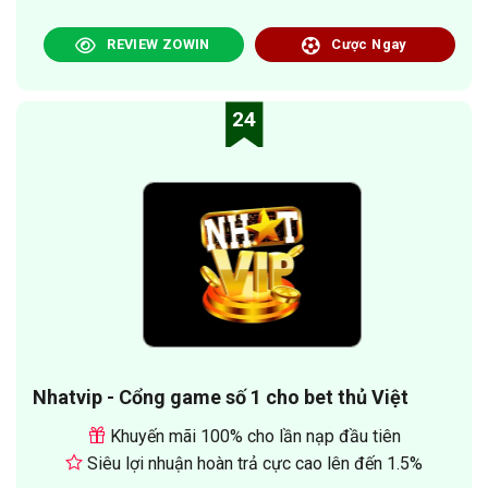
REVIEW ZOWIN
Cược Ngay
24
Nhatvip - Cổng game số 1 cho bet thủ Việt
Khuyến mãi 100% cho lần nạp đầu tiên
Siêu lợi nhuận hoàn trả cực cao lên đến 1.5%