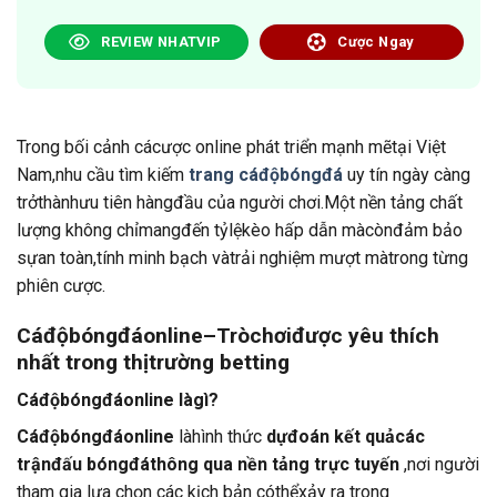
REVIEW NHATVIP
Cược Ngay
Trong bối cảnh cácược online phát triển mạnh mẽtại Việt
Nam,nhu cầu tìm kiếm
trang cáđộbóngđá
uy tín ngày càng
trởthànhưu tiên hàngđầu của người chơi.Một nền tảng chất
lượng không chỉmangđến tỷlệkèo hấp dẫn màcònđảm bảo
sựan toàn,tính minh bạch vàtrải nghiệm mượt màtrong từng
phiên cược.
Cáđộbóngđáonline–Tròchơiđược yêu thích
nhất trong thịtrường betting
Cáđộbóngđáonline làgì?
Cáđộbóngđáonline
làhình thức
dựđoán kết quảcác
trậnđấu bóngđáthông qua nền tảng trực tuyến
,nơi người
tham gia lựa chọn các kịch bản cóthểxảy ra trong