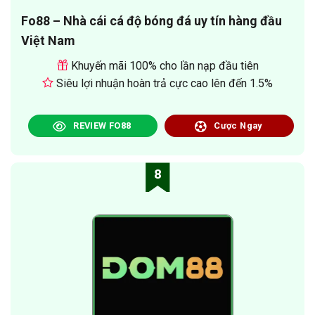
Fo88 – Nhà cái cá độ bóng đá uy tín hàng đầu
Việt Nam
Khuyến mãi 100% cho lần nạp đầu tiên
Siêu lợi nhuận hoàn trả cực cao lên đến 1.5%
REVIEW FO88
Cược Ngay
8