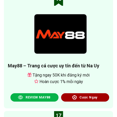
May88 – Trang cá cược uy tín đến từ Na Uy
Tặng ngay 50K khi đăng ký mới
Hoàn cược 1% mỗi ngày
REVIEW MAY88
Cược Ngay
17