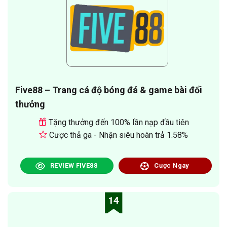
Five88 – Trang cá độ bóng đá & game bài đổi
thưởng
Tặng thưởng đến 100% lần nạp đầu tiên
Cược thả ga - Nhận siêu hoàn trả 1.58%
REVIEW FIVE88
Cược Ngay
14