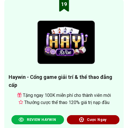
19
Haywin - Cổng game giải trí & thể thao đẳng
cấp
Tặng ngay 100K miễn phí cho thành viên mới
Thưởng cược thể thao 120% giá trị nạp đầu
REVIEW HAYWIN
Cược Ngay