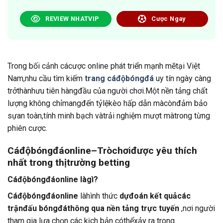
REVIEW NHATVIP
Cược Ngay
Trong bối cảnh cácược online phát triển mạnh mẽtại Việt
Nam,nhu cầu tìm kiếm
trang cáđộbóngđá
uy tín ngày càng
trởthànhưu tiên hàngđầu của người chơi.Một nền tảng chất
lượng không chỉmangđến tỷlệkèo hấp dẫn màcònđảm bảo
sựan toàn,tính minh bạch vàtrải nghiệm mượt màtrong từng
phiên cược.
Cáđộbóngđáonline–Tròchơiđược yêu thích
nhất trong thịtrường betting
Cáđộbóngđáonline làgì?
Cáđộbóngđáonline
làhình thức
dựđoán kết quảcác
trậnđấu bóngđáthông qua nền tảng trực tuyến
,nơi người
tham gia lựa chọn các kịch bản cóthểxảy ra trong