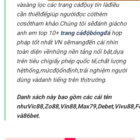
vàsàng lọc các trang cáđộuy tín làđiều
cần thiếtđểgiúp ngườiđọc cóthêm
cơsởtham khảo.Chúng tôi sẽđánh giácho
anh em top 10+
trang cáđộbóngđá
hợp
pháp tốt nhất VN sẽmangđến cái nhìn
toàn diện vềnhững nền tảng nổi bật,dựa
trên tiêu chígiấy phép quốc tế,chất lượng
hệthống,mứcđộổnđịnh,trải nghiệm người
dùng vàdanh tiếng trên thịtrường.
Danh sách này bao gồm các cái tên
nhưVic88,Zo88,Vin88,Max79,Debet,Vivu88,
và86bet.