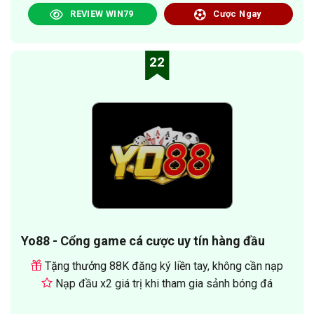
REVIEW WIN79
Cược Ngay
22
Yo88 - Cổng game cá cược uy tín hàng đầu
Tặng thưởng 88K đăng ký liền tay, không cần nạp
Nạp đầu x2 giá trị khi tham gia sảnh bóng đá