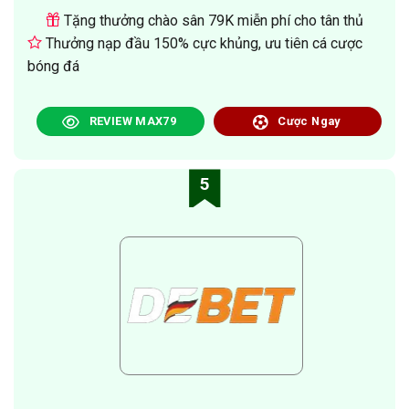
Tặng thưởng chào sân 79K miễn phí cho tân thủ
Thưởng nạp đầu 150% cực khủng, ưu tiên cá cược
bóng đá
REVIEW MAX79
Cược Ngay
5