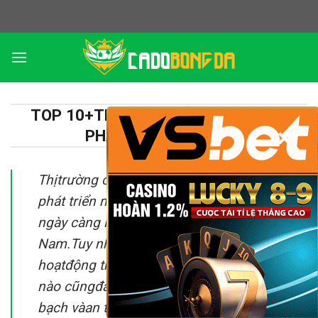
Skip
to
content
TOP 10+TRANG CÁĐỘBÓNGĐÁHỢP
×
PHÁP TỐT NHẤT VN
Thịtrường cácược bóngđátrực tuyếnđang
phát triển mạnh mẽcùng với sựquan tâm
ngày càng lớn của người dùng tại Việt
Nam.Tuy nhiên,giữa hàng loạt website
hoạtđộng tràn lan,không phải nền tảng
nào cũngđảm bảo yếu tốhợp pháp,minh
bạch vàan toàn.Chính vìvậy,việc tổng hợp