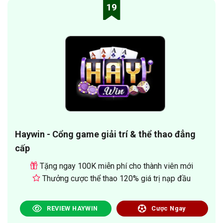
19
Haywin - Cổng game giải trí & thể thao đẳng
cấp
Tặng ngay 100K miễn phí cho thành viên mới
Thưởng cược thể thao 120% giá trị nạp đầu
REVIEW HAYWIN
Cược Ngay