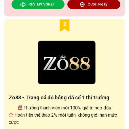
REVIEW VSBET
Cược Ngay
2
Zo88 - Trang cá độ bóng đá số 1 thị trường
Thưởng thành viên mới 100% giá trị nạp đầu
Hoàn tiền thể thao 2% mỗi tuần, không giới hạn mức
cược