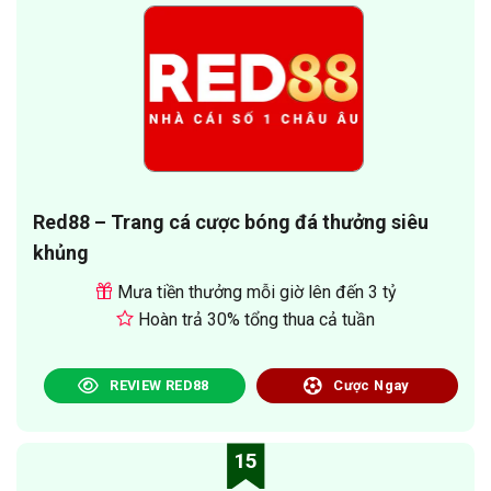
Red88 – Trang cá cược bóng đá thưởng siêu
khủng
Mưa tiền thưởng mỗi giờ lên đến 3 tỷ
Hoàn trả 30% tổng thua cả tuần
REVIEW RED88
Cược Ngay
15