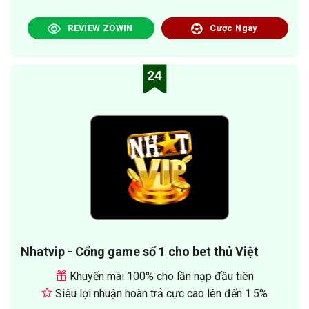
REVIEW ZOWIN
Cược Ngay
24
Nhatvip - Cổng game số 1 cho bet thủ Việt
Khuyến mãi 100% cho lần nạp đầu tiên
Siêu lợi nhuận hoàn trả cực cao lên đến 1.5%