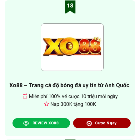
18
Xo88 – Trang cá độ bóng đá uy tín từ Anh Quốc
Miễn phí 100% vé cược 10 triệu mỗi ngày
Nạp 300K tặng 100K
REVIEW XO88
Cược Ngay