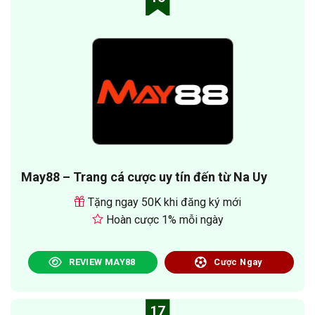
May88 – Trang cá cược uy tín đến từ Na Uy
Tặng ngay 50K khi đăng ký mới
Hoàn cược 1% mỗi ngày
REVIEW MAY88
Cược Ngay
17