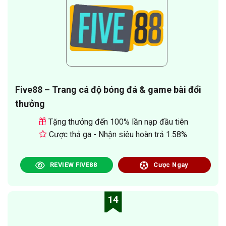
Five88 – Trang cá độ bóng đá & game bài đổi
thưởng
Tặng thưởng đến 100% lần nạp đầu tiên
Cược thả ga - Nhận siêu hoàn trả 1.58%
REVIEW FIVE88
Cược Ngay
14