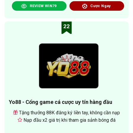
REVIEW WIN79
Cược Ngay
22
Yo88 - Cổng game cá cược uy tín hàng đầu
Tặng thưởng 88K đăng ký liền tay, không cần nạp
Nạp đầu x2 giá trị khi tham gia sảnh bóng đá