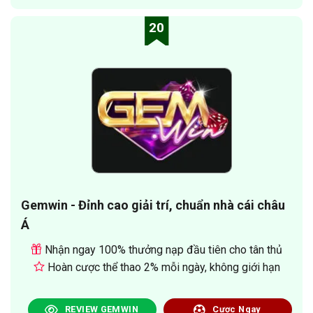
20
Gemwin - Đỉnh cao giải trí, chuẩn nhà cái châu
Á
Nhận ngay 100% thưởng nạp đầu tiên cho tân thủ
Hoàn cược thể thao 2% mỗi ngày, không giới hạn
REVIEW GEMWIN
Cược Ngay