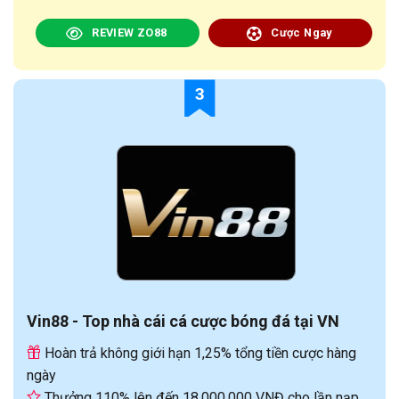
REVIEW ZO88
Cược Ngay
3
Vin88 - Top nhà cái cá cược bóng đá tại VN
Hoàn trả không giới hạn 1,25% tổng tiền cược hàng
ngày
Thưởng 110% lên đến 18.000.000 VNĐ cho lần nạp