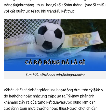
trậnđấu(nhưthắng–thua–hòa,tỷsố,sốbàn thắng…)vàđối chiếu
với kết quảthực tếsau khi trậnđấu kết thúc.
Tìm hiểu vềtròchơi cáđộbóngđáonline
Vềbản chất,cáđộbóngđáonline hoạtđộng dựa trên
tỷlệkèo
do hệthống hoặc nhàcung cấpđưa ra.Tỷlệnày phảnánh
khảnăng xảy ra của từng kết quảvàđược dùng làm căn
cứđểtính toán mức thưởng hoặc thua.Người chơi chỉcần