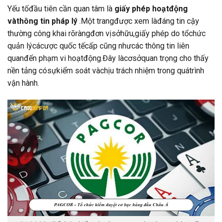
Yếu tốđầu tiên cần quan tâm là
giấy phép hoạtđộng
vàthông tin pháp lý
.Một trangđược xem làđáng tin cậy
thường công khai rõràngđơn vịsởhữu,giấy phép do tổchức
quản lýcácược quốc tếcấp cũng nhưcác thông tin liên
quanđến phạm vi hoạtđộng.Đây làcơsởquan trọng cho thấy
nền tảng cósựkiểm soát vàchịu trách nhiệm trong quátrình
vận hành.