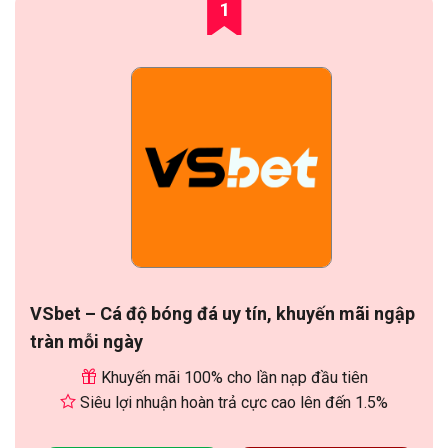
1
VSbet – Cá độ bóng đá uy tín, khuyến mãi ngập
tràn mỗi ngày
Khuyến mãi 100% cho lần nạp đầu tiên
Siêu lợi nhuận hoàn trả cực cao lên đến 1.5%