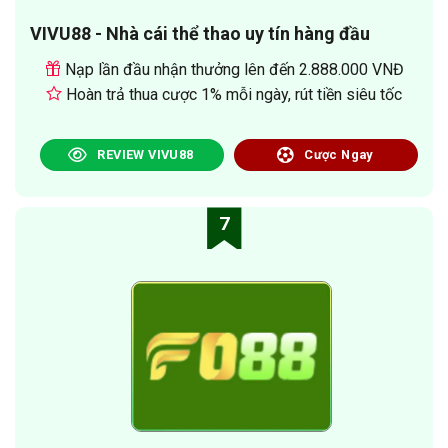
VIVU88 - Nhà cái thể thao uy tín hàng đầu
Nạp lần đầu nhận thưởng lên đến 2.888.000 VNĐ
Hoàn trả thua cược 1% mỗi ngày, rút tiền siêu tốc
REVIEW VIVU88
Cược Ngay
7