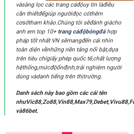
vàsàng lọc các trang cáđộuy tín làđiều
cần thiếtđểgiúp ngườiđọc cóthêm
cơsởtham khảo.Chúng tôi sẽđánh giácho
anh em top 10+
trang cáđộbóngđá
hợp
pháp tốt nhất VN sẽmangđến cái nhìn
toàn diện vềnhững nền tảng nổi bật,dựa
trên tiêu chígiấy phép quốc tế,chất lượng
hệthống,mứcđộổnđịnh,trải nghiệm người
dùng vàdanh tiếng trên thịtrường.
Danh sách này bao gồm các cái tên
nhưVic88,Zo88,Vin88,Max79,Debet,Vivu88,
và86bet.