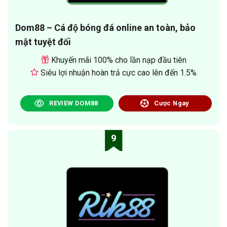
Dom88 – Cá độ bóng đá online an toàn, bảo
mật tuyệt đối
Khuyến mãi 100% cho lần nạp đầu tiên
Siêu lợi nhuận hoàn trả cực cao lên đến 1.5%
REVIEW DOM88
Cược Ngay
9