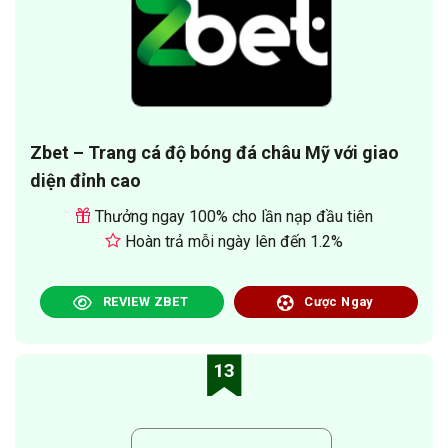
Zbet – Trang cá độ bóng đá châu Mỹ với giao
diện đỉnh cao
Thưởng ngay 100% cho lần nạp đầu tiên
Hoàn trả mỗi ngày lên đến 1.2%
REVIEW ZBET
Cược Ngay
13