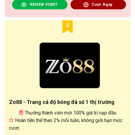
REVIEW VSBET
Cược Ngay
2
Zo88 - Trang cá độ bóng đá số 1 thị trường
Thưởng thành viên mới 100% giá trị nạp đầu
Hoàn tiền thể thao 2% mỗi tuần, không giới hạn mức
cược