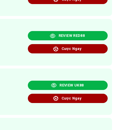
REVIEW RED88
Cược Ngay
REVIEW UK88
Cược Ngay