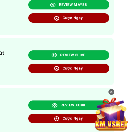
REVIEW MAY88
Cược Ngay
út
REVIEW 8LIVE
Cược Ngay
✕
REVIEW XO88
Cược Ngay