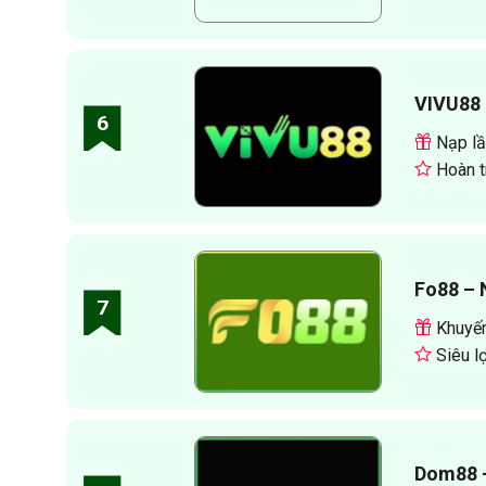
VIVU88 
6
Nạp lầ
Hoàn tr
Fo88 – 
7
Khuyến
Siêu lợ
Dom88 –