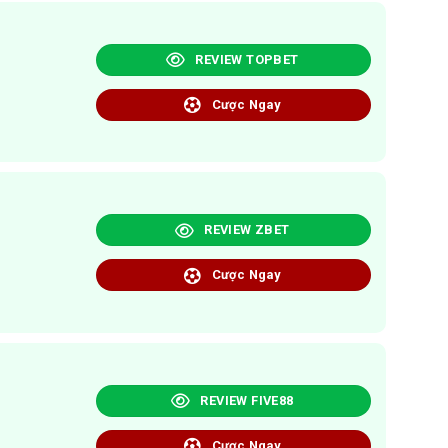
REVIEW TOPBET
Cược Ngay
REVIEW ZBET
Cược Ngay
REVIEW FIVE88
Cược Ngay