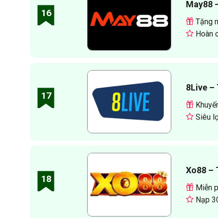
May88 –
16
Tặng n
Hoàn c
8Live –
17
Khuyến
Siêu lợ
Xo88 – 
18
Miễn p
Nạp 30