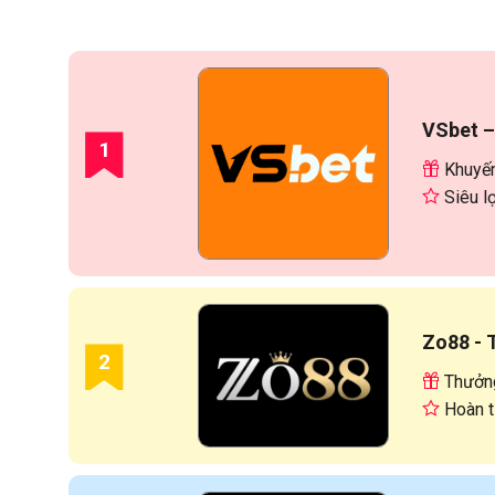
VSbet –
1
Khuyến
Siêu lợ
Zo88 - 
2
Thưởng
Hoàn t