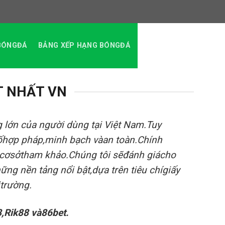
BÓNGĐÁ
BẢNG XẾP HẠNG BÓNGĐÁ
 NHẤT VN
lớn của người dùng tại Việt Nam.Tuy
tốhợp pháp,minh bạch vàan toàn.Chính
êm cơsởtham khảo.Chúng tôi sẽđánh giácho
ng nền tảng nổi bật,dựa trên tiêu chígiấy
trường.
,Rik88 và86bet.