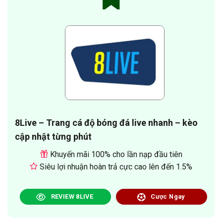
8Live – Trang cá độ bóng đá live nhanh – kèo
cập nhật từng phút
Khuyến mãi 100% cho lần nạp đầu tiên
Siêu lợi nhuận hoàn trả cực cao lên đến 1.5%
REVIEW 8LIVE
Cược Ngay