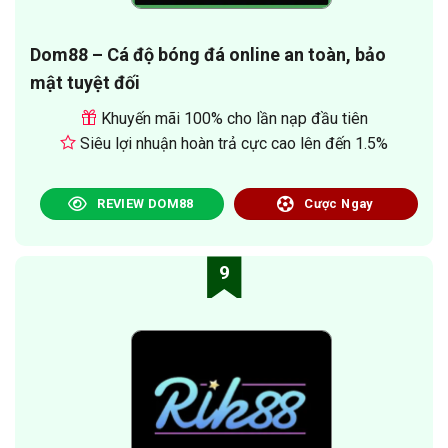
Dom88 – Cá độ bóng đá online an toàn, bảo
mật tuyệt đối
Khuyến mãi 100% cho lần nạp đầu tiên
Siêu lợi nhuận hoàn trả cực cao lên đến 1.5%
REVIEW DOM88
Cược Ngay
9