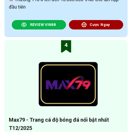
đầu tiên
REVIEW VIN88
Cược Ngay
4
Max79 - Trang cá độ bóng đá nổi bật nhất
T12/2025