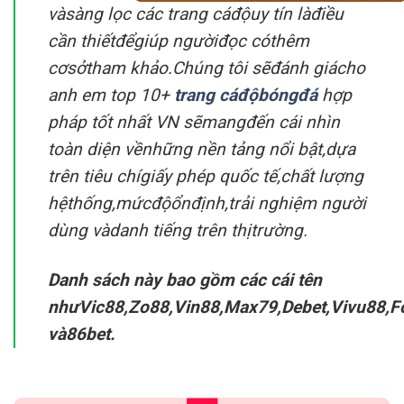
vàsàng lọc các trang cáđộuy tín làđiều
cần thiếtđểgiúp ngườiđọc cóthêm
cơsởtham khảo.Chúng tôi sẽđánh giácho
anh em top 10+
trang cáđộbóngđá
hợp
pháp tốt nhất VN sẽmangđến cái nhìn
toàn diện vềnhững nền tảng nổi bật,dựa
trên tiêu chígiấy phép quốc tế,chất lượng
hệthống,mứcđộổnđịnh,trải nghiệm người
dùng vàdanh tiếng trên thịtrường.
Danh sách này bao gồm các cái tên
nhưVic88,Zo88,Vin88,Max79,Debet,Vivu88,
và86bet.