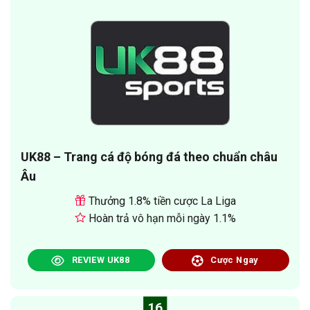
UK88 – Trang cá độ bóng đá theo chuẩn châu
Âu
Thưởng 1.8% tiền cược La Liga
Hoàn trả vô hạn mỗi ngày 1.1%
REVIEW UK88
Cược Ngay
16