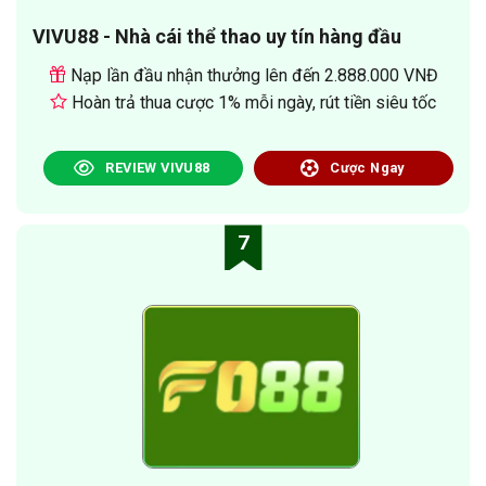
VIVU88 - Nhà cái thể thao uy tín hàng đầu
Nạp lần đầu nhận thưởng lên đến 2.888.000 VNĐ
Hoàn trả thua cược 1% mỗi ngày, rút tiền siêu tốc
REVIEW VIVU88
Cược Ngay
7