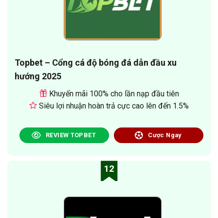
Topbet – Cổng cá độ bóng đá dẫn đầu xu
hướng 2025
Khuyến mãi 100% cho lần nạp đầu tiên
Siêu lợi nhuận hoàn trả cực cao lên đến 1.5%
REVIEW TOPBET
Cược Ngay
12