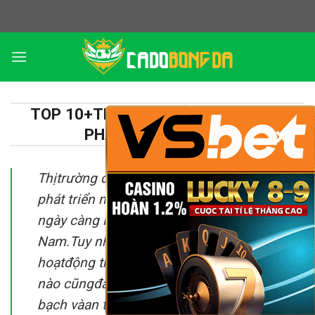
Skip
to
content
TOP 10+TRANG CÁĐỘBÓNGĐÁHỢP
×
PHÁP TỐT NHẤT VN
Thịtrường cácược bóngđátrực tuyếnđang
phát triển mạnh mẽcùng với sựquan tâm
ngày càng lớn của người dùng tại Việt
Nam.Tuy nhiên,giữa hàng loạt website
hoạtđộng tràn lan,không phải nền tảng
nào cũngđảm bảo yếu tốhợp pháp,minh
bạch vàan toàn.Chính vìvậy,việc tổng hợp