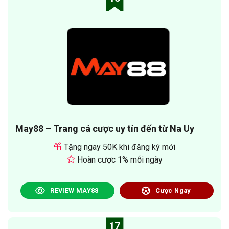
May88 – Trang cá cược uy tín đến từ Na Uy
Tặng ngay 50K khi đăng ký mới
Hoàn cược 1% mỗi ngày
REVIEW MAY88
Cược Ngay
17