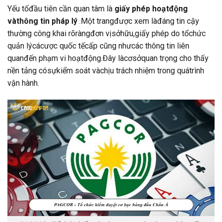
Yếu tốđầu tiên cần quan tâm là
giấy phép hoạtđộng
vàthông tin pháp lý
.Một trangđược xem làđáng tin cậy
thường công khai rõràngđơn vịsởhữu,giấy phép do tổchức
quản lýcácược quốc tếcấp cũng nhưcác thông tin liên
quanđến phạm vi hoạtđộng.Đây làcơsởquan trọng cho thấy
nền tảng cósựkiểm soát vàchịu trách nhiệm trong quátrình
vận hành.