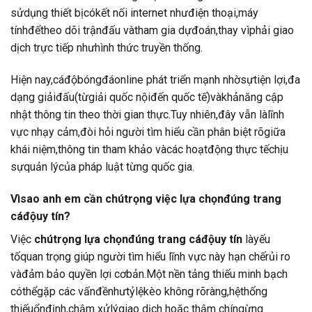
sửdụng thiết bịcókết nối internet nhưđiện thoại,máy
tínhđểtheo dõi trậnđấu vàtham gia dựđoán,thay vìphải giao
dịch trực tiếp nhưhình thức truyền thống.
Hiện nay,cáđộbóngđáonline phát triển mạnh nhờsựtiện lợi,đa
dạng giảiđấu(từgiải quốc nộiđến quốc tế)vàkhảnăng cập
nhật thông tin theo thời gian thực.Tuy nhiên,đây vẫn làlĩnh
vực nhạy cảm,đòi hỏi người tìm hiểu cần phân biệt rõgiữa
khái niệm,thông tin tham khảo vàcác hoạtđộng thực tếchịu
sựquản lýcủa pháp luật từng quốc gia.
Vìsao anh em cần chútrọng việc lựa chọnđúng trang
cáđộuy tín?
Việc
chútrọng lựa chọnđúng trang cáđộuy tín
làyếu
tốquan trọng giúp người tìm hiểu lĩnh vực này hạn chếrủi ro
vàđảm bảo quyền lợi cơbản.Một nền tảng thiếu minh bạch
cóthểgặp các vấnđềnhưtỷlệkèo không rõràng,hệthống
thiếuổnđịnh,chậm xửlýgiao dịch hoặc thậm chíngừng