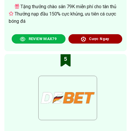
Tặng thưởng chào sân 79K miễn phí cho tân thủ
Thưởng nạp đầu 150% cực khủng, ưu tiên cá cược
bóng đá
REVIEW MAX79
Cược Ngay
5