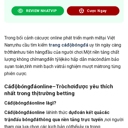
REVIEW NHATVIP
Cược Ngay
Trong bối cảnh cácược online phát triển mạnh mẽtại Việt
Nam,nhu cầu tìm kiếm
trang cáđộbóngđá
uy tín ngày càng
trởthànhưu tiên hàngđầu của người chơi.Một nền tảng chất
lượng không chỉmangđến tỷlệkèo hấp dẫn màcònđảm bảo
sựan toàn,tính minh bạch vàtrải nghiệm mượt màtrong từng
phiên cược.
Cáđộbóngđáonline–Tròchơiđược yêu thích
nhất trong thịtrường betting
Cáđộbóngđáonline làgì?
Cáđộbóngđáonline
làhình thức
dựđoán kết quảcác
trậnđấu bóngđáthông qua nền tảng trực tuyến
,nơi người
tham gia lựa chọn các kịch bản cóthểxảy ra trong