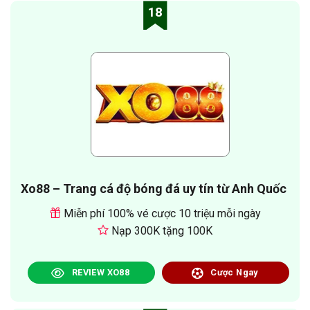
18
Xo88 – Trang cá độ bóng đá uy tín từ Anh Quốc
Miễn phí 100% vé cược 10 triệu mỗi ngày
Nạp 300K tặng 100K
REVIEW XO88
Cược Ngay