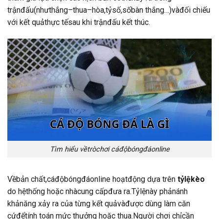
trậnđấu(nhưthắng–thua–hòa,tỷsố,sốbàn thắng…)vàđối chiếu
với kết quảthực tếsau khi trậnđấu kết thúc.
Tìm hiểu vềtròchơi cáđộbóngđáonline
Vềbản chất,cáđộbóngđáonline hoạtđộng dựa trên
tỷlệkèo
do hệthống hoặc nhàcung cấpđưa ra.Tỷlệnày phảnánh
khảnăng xảy ra của từng kết quảvàđược dùng làm căn
cứđểtính toán mức thưởng hoặc thua.Người chơi chỉcần