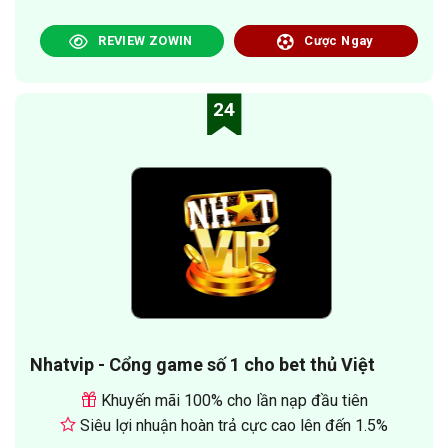
REVIEW ZOWIN
Cược Ngay
24
Nhatvip - Cổng game số 1 cho bet thủ Việt
Khuyến mãi 100% cho lần nạp đầu tiên
Siêu lợi nhuận hoàn trả cực cao lên đến 1.5%