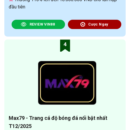
đầu tiên
REVIEW VIN88
Cược Ngay
4
Max79 - Trang cá độ bóng đá nổi bật nhất
T12/2025