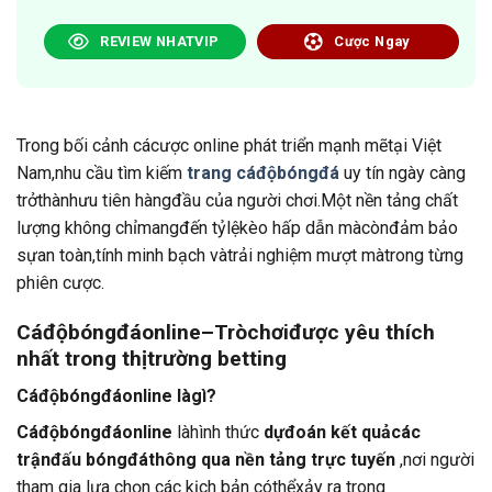
REVIEW NHATVIP
Cược Ngay
Trong bối cảnh cácược online phát triển mạnh mẽtại Việt
Nam,nhu cầu tìm kiếm
trang cáđộbóngđá
uy tín ngày càng
trởthànhưu tiên hàngđầu của người chơi.Một nền tảng chất
lượng không chỉmangđến tỷlệkèo hấp dẫn màcònđảm bảo
sựan toàn,tính minh bạch vàtrải nghiệm mượt màtrong từng
phiên cược.
Cáđộbóngđáonline–Tròchơiđược yêu thích
nhất trong thịtrường betting
Cáđộbóngđáonline làgì?
Cáđộbóngđáonline
làhình thức
dựđoán kết quảcác
trậnđấu bóngđáthông qua nền tảng trực tuyến
,nơi người
tham gia lựa chọn các kịch bản cóthểxảy ra trong