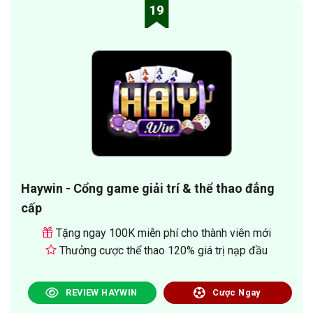
19
Haywin - Cổng game giải trí & thể thao đẳng
cấp
Tặng ngay 100K miễn phí cho thành viên mới
Thưởng cược thể thao 120% giá trị nạp đầu
REVIEW HAYWIN
Cược Ngay