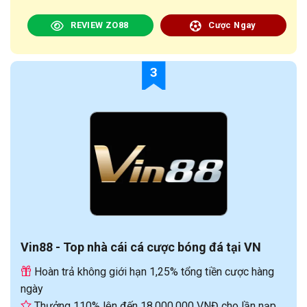
REVIEW ZO88
Cược Ngay
3
Vin88 - Top nhà cái cá cược bóng đá tại VN
Hoàn trả không giới hạn 1,25% tổng tiền cược hàng
ngày
Thưởng 110% lên đến 18.000.000 VNĐ cho lần nạp