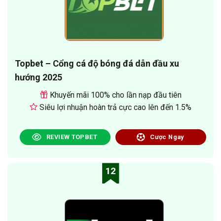
Topbet – Cổng cá độ bóng đá dẫn đầu xu
hướng 2025
Khuyến mãi 100% cho lần nạp đầu tiên
Siêu lợi nhuận hoàn trả cực cao lên đến 1.5%
REVIEW TOPBET
Cược Ngay
12