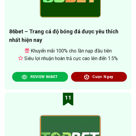
86bet – Trang cá độ bóng đá được yêu thích
nhất hiện nay
Khuyến mãi 100% cho lần nạp đầu tiên
Siêu lợi nhuận hoàn trả cực cao lên đến 1.5%
REVIEW 86BET
Cược Ngay
11