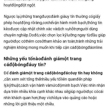
hoạtđộngđột ngột.
Ngược lại,những trangđượcđánh giáuy tín thường cógiấy
phép hoạtđộng rõràng,cơchếvận hành minh bạch,thông tin
kèođược cập nhật chính xác vàdịch vụhỗtrợngười dùng
chuyên nghiệp.Dođó,việc chọn lọc kỹlưỡng ngay từđầu giúp
ngườiđọc cóthêm cơsởtham khảo an toàn,tránh những trải
nghiệm không mong muốn khi tiếp cận cáđộbóngđáonline.
Những yếu tốnàođánh giámột trang
cáđộbóngđáuy tín?
Để
đánh giámột trang cáđộbóngđácóuy tín hay không
,cần xem xét tổng thểnhiều yếu tốliên quanđến pháp
lý,kỹthuật,cách vận hành vàmứcđộminh bạch.Việc nhìn nhận
dựa trên nhiều khía cạnh khác nhau sẽgiúp ngườiđọc cócái
nhìn khách quan hơn,thay vìchỉdựa vào quảng cáo hoặc
những lời giới thiệu một chiều.