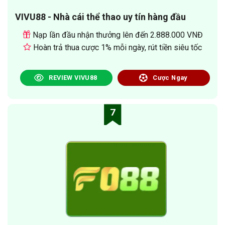
VIVU88 - Nhà cái thể thao uy tín hàng đầu
Nạp lần đầu nhận thưởng lên đến 2.888.000 VNĐ
Hoàn trả thua cược 1% mỗi ngày, rút tiền siêu tốc
REVIEW VIVU88
Cược Ngay
7