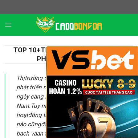
Skip
to
content
TOP 10+TRANG CÁĐỘBÓNGĐÁHỢP
×
PHÁP TỐT NHẤT VN
Thịtrường cácược bóngđátrực tuyếnđang
phát triển mạnh mẽcùng với sựquan tâm
ngày càng lớn của người dùng tại Việt
Nam.Tuy nhiên,giữa hàng loạt website
hoạtđộng tràn lan,không phải nền tảng
nào cũngđảm bảo yếu tốhợp pháp,minh
bạch vàan toàn.Chính vìvậy,việc tổng hợp