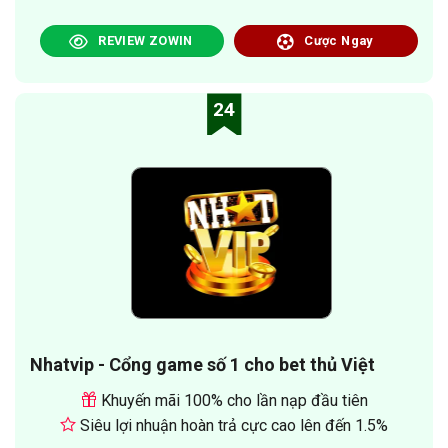
REVIEW ZOWIN
Cược Ngay
24
Nhatvip - Cổng game số 1 cho bet thủ Việt
Khuyến mãi 100% cho lần nạp đầu tiên
Siêu lợi nhuận hoàn trả cực cao lên đến 1.5%