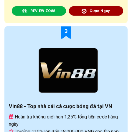
REVIEW ZO88
Cược Ngay
3
Vin88 - Top nhà cái cá cược bóng đá tại VN
Hoàn trả không giới hạn 1,25% tổng tiền cược hàng
ngày
Thưởng 110% lên đến 18.000.000 VNĐ cho lần nạp