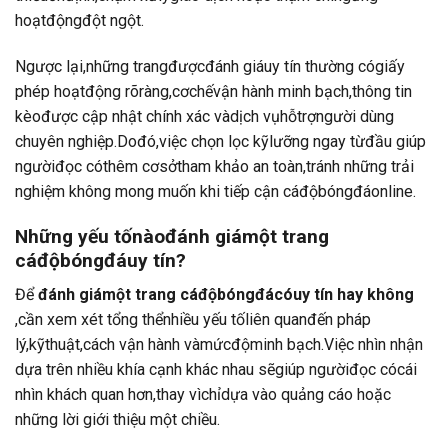
hoạtđộngđột ngột.
Ngược lại,những trangđượcđánh giáuy tín thường cógiấy
phép hoạtđộng rõràng,cơchếvận hành minh bạch,thông tin
kèođược cập nhật chính xác vàdịch vụhỗtrợngười dùng
chuyên nghiệp.Dođó,việc chọn lọc kỹlưỡng ngay từđầu giúp
ngườiđọc cóthêm cơsởtham khảo an toàn,tránh những trải
nghiệm không mong muốn khi tiếp cận cáđộbóngđáonline.
Những yếu tốnàođánh giámột trang
cáđộbóngđáuy tín?
Để
đánh giámột trang cáđộbóngđácóuy tín hay không
,cần xem xét tổng thểnhiều yếu tốliên quanđến pháp
lý,kỹthuật,cách vận hành vàmứcđộminh bạch.Việc nhìn nhận
dựa trên nhiều khía cạnh khác nhau sẽgiúp ngườiđọc cócái
nhìn khách quan hơn,thay vìchỉdựa vào quảng cáo hoặc
những lời giới thiệu một chiều.