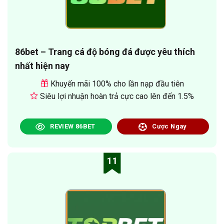
86bet – Trang cá độ bóng đá được yêu thích
nhất hiện nay
Khuyến mãi 100% cho lần nạp đầu tiên
Siêu lợi nhuận hoàn trả cực cao lên đến 1.5%
REVIEW 86BET
Cược Ngay
11