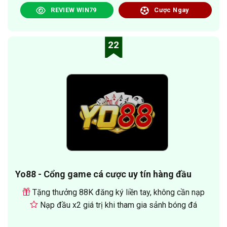
REVIEW WIN79
Cược Ngay
22
Yo88 - Cổng game cá cược uy tín hàng đầu
Tặng thưởng 88K đăng ký liền tay, không cần nạp
Nạp đầu x2 giá trị khi tham gia sảnh bóng đá