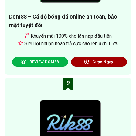
Dom88 – Cá độ bóng đá online an toàn, bảo
mật tuyệt đối
Khuyến mãi 100% cho lần nạp đầu tiên
Siêu lợi nhuận hoàn trả cực cao lên đến 1.5%
REVIEW DOM88
Cược Ngay
9