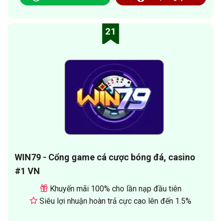
21
WIN79 - Cổng game cá cược bóng đá, casino
#1 VN
Khuyến mãi 100% cho lần nạp đầu tiên
Siêu lợi nhuận hoàn trả cực cao lên đến 1.5%