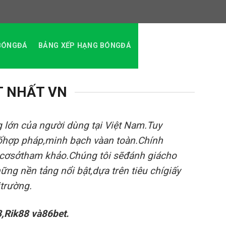
BÓNGĐÁ
BẢNG XẾP HẠNG BÓNGĐÁ
 NHẤT VN
lớn của người dùng tại Việt Nam.Tuy
tốhợp pháp,minh bạch vàan toàn.Chính
êm cơsởtham khảo.Chúng tôi sẽđánh giácho
ng nền tảng nổi bật,dựa trên tiêu chígiấy
trường.
,Rik88 và86bet.