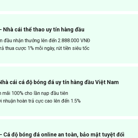
- Nhà cái thể thao uy tín hàng đầu
n đầu nhận thưởng lên đến 2.888.000 VNĐ
ả thua cược 1% mỗi ngày, rút tiền siêu tốc
Nhà cái cá độ bóng đá uy tín hàng đầu Việt Nam
 mãi 100% cho lần nạp đầu tiên
i nhuận hoàn trả cực cao lên đến 1.5%
 Cá độ bóng đá online an toàn, bảo mật tuyệt đối