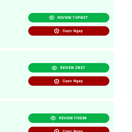
REVIEW TOPBET
Cược Ngay
REVIEW ZBET
Cược Ngay
REVIEW FIVE88
Cược Ngay