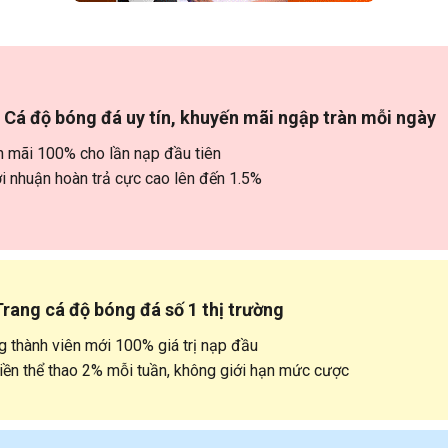
 Cá độ bóng đá uy tín, khuyến mãi ngập tràn mỗi ngày
 mãi 100% cho lần nạp đầu tiên
i nhuận hoàn trả cực cao lên đến 1.5%
Trang cá độ bóng đá số 1 thị trường
 thành viên mới 100% giá trị nạp đầu
iền thể thao 2% mỗi tuần, không giới hạn mức cược