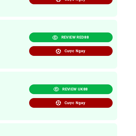
REVIEW RED88
Cược Ngay
REVIEW UK88
Cược Ngay