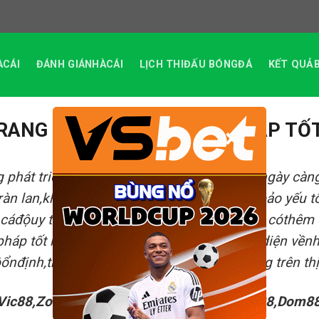
ÀCÁI
ĐÁNH GIÁNHÀCÁI
LỊCH THIĐẤU BÓNGĐÁ
KẾT QUẢ
TRANG CÁĐỘBÓNGĐÁHỢP PHÁP TỐT
×
 phát triển mạnh mẽcùng với sựquan tâm ngày càng 
tràn lan,không phải nền tảng nào cũngđảm bảo yếu 
ng cáđộuy tín làđiều cần thiếtđểgiúp ngườiđọc cóth
pháp tốt nhất VN sẽmangđến cái nhìn toàn diện vềnhữ
nđịnh,trải nghiệm người dùng vàdanh tiếng trên thị
ưVic88,Zo88,Vin88,Max79,Debet,Vivu88,Fo88,Dom88