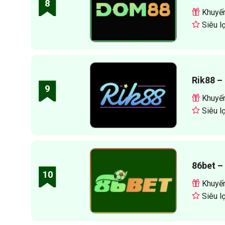
8
Khuyến
Siêu lợ
Rik88 –
9
Khuyến
Siêu lợ
86bet –
10
Khuyến
Siêu lợ