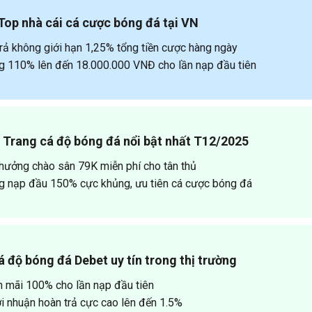
 Top nhà cái cá cược bóng đá tại VN
rả không giới hạn 1,25% tổng tiền cược hàng ngày
 110% lên đến 18.000.000 VNĐ cho lần nạp đầu tiên
 Trang cá độ bóng đá nổi bật nhất T12/2025
hưởng chào sân 79K miễn phí cho tân thủ
 nạp đầu 150% cực khủng, ưu tiên cá cược bóng đá
á độ bóng đá Debet uy tín trong thị trường
 mãi 100% cho lần nạp đầu tiên
i nhuận hoàn trả cực cao lên đến 1.5%