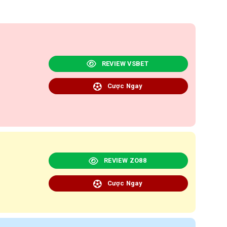
REVIEW VSBET
Cược Ngay
REVIEW ZO88
Cược Ngay