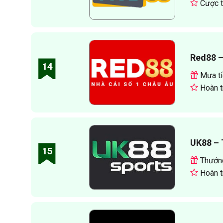
Cược t
Red88 –
14
Mưa ti
Hoàn t
UK88 – 
15
Thưởng
Hoàn t