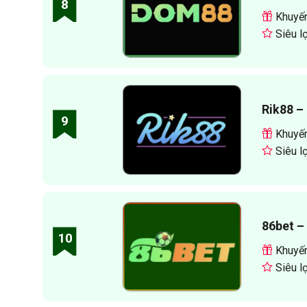
8
Khuyến
Siêu lợ
Rik88 –
9
Khuyến
Siêu lợ
86bet –
10
Khuyến
Siêu lợ