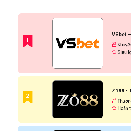
VSbet –
1
Khuyến
Siêu lợ
Zo88 - 
2
Thưởng
Hoàn t