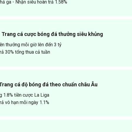
hả ga - Nhận siêu hoàn trả 1.58%
 Trang cá cược bóng đá thưởng siêu khủng
ền thưởng mỗi giờ lên đến 3 tỷ
rả 30% tổng thua cả tuần
Trang cá độ bóng đá theo chuẩn châu Âu
 1.8% tiền cược La Liga
rả vô hạn mỗi ngày 1.1%