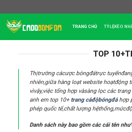
Skip
to
TRANG CHỦ
TỶLỆKÈO NH
content
TOP 10+
Thịtrường cácược bóngđátrực tuyếnđang
nhiên,giữa hàng loạt website hoạtđộng 
vìvậy,việc tổng hợp vàsàng lọc các tra
anh em top 10+
trang cáđộbóngđá
hợp 
phép quốc tế,chất lượng hệthống,mứcđộổ
Danh sách này bao gồm các cái tên nh