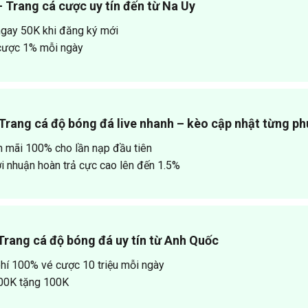
 Trang cá cược uy tín đến từ Na Uy
gay 50K khi đăng ký mới
ược 1% mỗi ngày
 Trang cá độ bóng đá live nhanh – kèo cập nhật từng ph
 mãi 100% cho lần nạp đầu tiên
i nhuận hoàn trả cực cao lên đến 1.5%
Trang cá độ bóng đá uy tín từ Anh Quốc
hí 100% vé cược 10 triệu mỗi ngày
0K tặng 100K