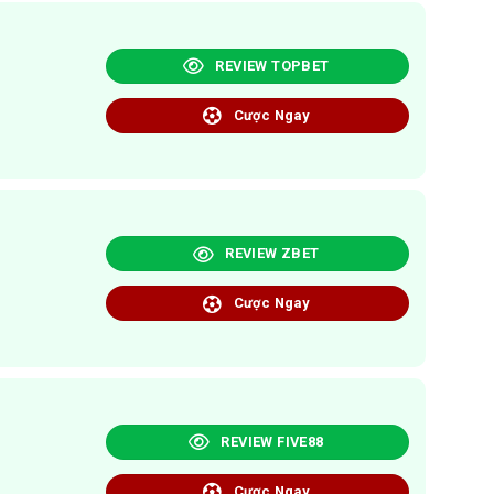
REVIEW TOPBET
Cược Ngay
REVIEW ZBET
Cược Ngay
REVIEW FIVE88
Cược Ngay