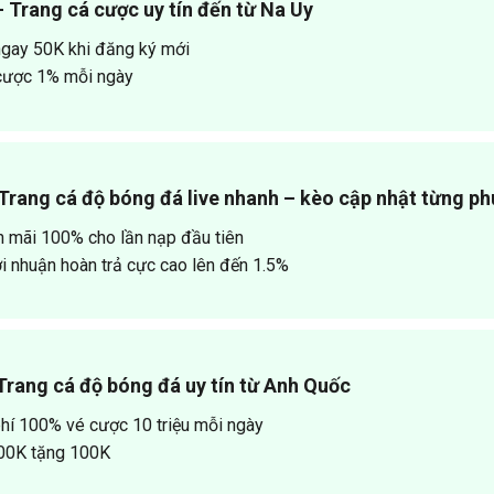
 Trang cá cược uy tín đến từ Na Uy
gay 50K khi đăng ký mới
ược 1% mỗi ngày
 Trang cá độ bóng đá live nhanh – kèo cập nhật từng ph
 mãi 100% cho lần nạp đầu tiên
i nhuận hoàn trả cực cao lên đến 1.5%
Trang cá độ bóng đá uy tín từ Anh Quốc
hí 100% vé cược 10 triệu mỗi ngày
0K tặng 100K