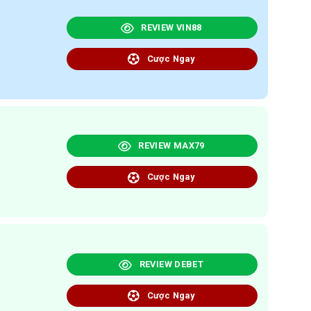
REVIEW VIN88
Cược Ngay
REVIEW MAX79
Cược Ngay
REVIEW DEBET
Cược Ngay