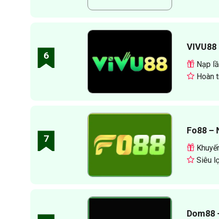
VIVU88 
6
Nạp lầ
Hoàn tr
Fo88 – 
7
Khuyến
Siêu lợ
Dom88 –