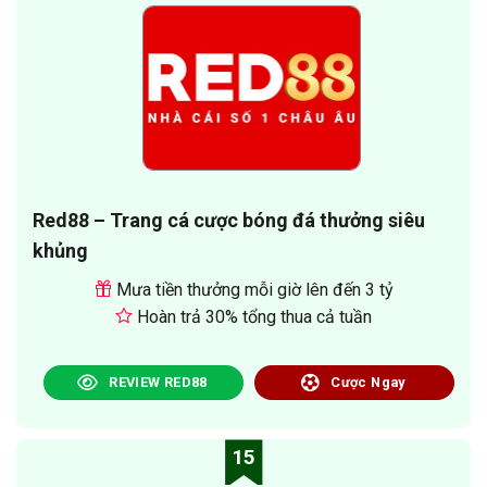
Red88 – Trang cá cược bóng đá thưởng siêu
khủng
Mưa tiền thưởng mỗi giờ lên đến 3 tỷ
Hoàn trả 30% tổng thua cả tuần
REVIEW RED88
Cược Ngay
15