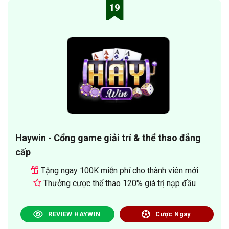
19
Haywin - Cổng game giải trí & thể thao đẳng
cấp
Tặng ngay 100K miễn phí cho thành viên mới
Thưởng cược thể thao 120% giá trị nạp đầu
REVIEW HAYWIN
Cược Ngay