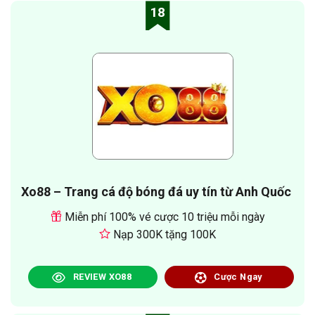
18
Xo88 – Trang cá độ bóng đá uy tín từ Anh Quốc
Miễn phí 100% vé cược 10 triệu mỗi ngày
Nạp 300K tặng 100K
REVIEW XO88
Cược Ngay