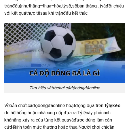
trậnđấu(nhưthắng–thua–hòa,tỷsố,sốbàn thắng…)vàđối chiếu
với kết quảthực tếsau khi trậnđấu kết thúc.
Tìm hiểu vềtròchơi cáđộbóngđáonline
Vềbản chất,cáđộbóngđáonline hoạtđộng dựa trên
tỷlệkèo
do hệthống hoặc nhàcung cấpđưa ra.Tỷlệnày phảnánh
khảnăng xảy ra của từng kết quảvàđược dùng làm căn
cứđểtính toán mức thưởng hoặc thua.Người chơi chỉcần