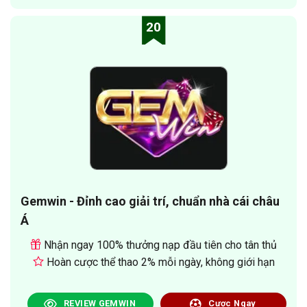
20
Gemwin - Đỉnh cao giải trí, chuẩn nhà cái châu
Á
Nhận ngay 100% thưởng nạp đầu tiên cho tân thủ
Hoàn cược thể thao 2% mỗi ngày, không giới hạn
REVIEW GEMWIN
Cược Ngay