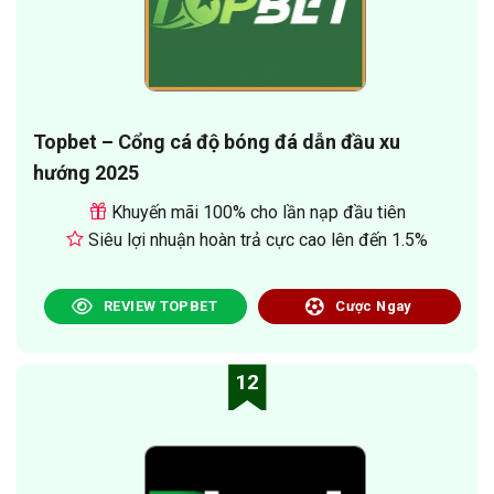
Topbet – Cổng cá độ bóng đá dẫn đầu xu
hướng 2025
Khuyến mãi 100% cho lần nạp đầu tiên
Siêu lợi nhuận hoàn trả cực cao lên đến 1.5%
REVIEW TOPBET
Cược Ngay
12