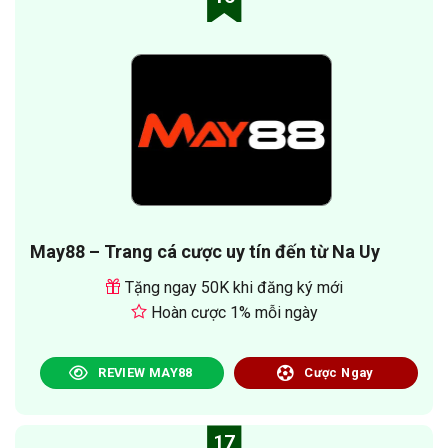
May88 – Trang cá cược uy tín đến từ Na Uy
Tặng ngay 50K khi đăng ký mới
Hoàn cược 1% mỗi ngày
REVIEW MAY88
Cược Ngay
17