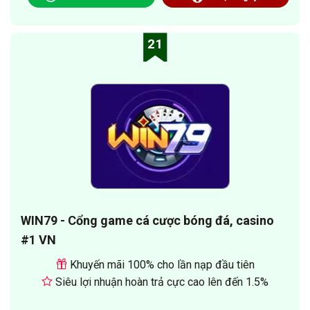
21
WIN79 - Cổng game cá cược bóng đá, casino
#1 VN
Khuyến mãi 100% cho lần nạp đầu tiên
Siêu lợi nhuận hoàn trả cực cao lên đến 1.5%