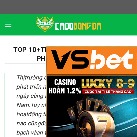
Skip
to
content
TOP 10+TRANG CÁĐỘBÓNGĐÁHỢP
×
PHÁP TỐT NHẤT VN
Thịtrường cácược bóngđátrực tuyếnđang
phát triển mạnh mẽcùng với sựquan tâm
ngày càng lớn của người dùng tại Việt
Nam.Tuy nhiên,giữa hàng loạt website
hoạtđộng tràn lan,không phải nền tảng
nào cũngđảm bảo yếu tốhợp pháp,minh
bạch vàan toàn.Chính vìvậy,việc tổng hợp