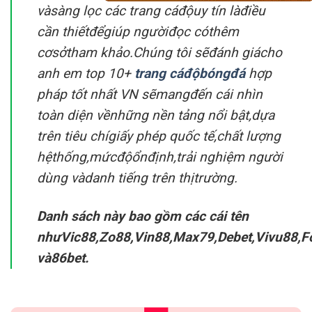
vàsàng lọc các trang cáđộuy tín làđiều
cần thiếtđểgiúp ngườiđọc cóthêm
cơsởtham khảo.Chúng tôi sẽđánh giácho
anh em top 10+
trang cáđộbóngđá
hợp
pháp tốt nhất VN sẽmangđến cái nhìn
toàn diện vềnhững nền tảng nổi bật,dựa
trên tiêu chígiấy phép quốc tế,chất lượng
hệthống,mứcđộổnđịnh,trải nghiệm người
dùng vàdanh tiếng trên thịtrường.
Danh sách này bao gồm các cái tên
nhưVic88,Zo88,Vin88,Max79,Debet,Vivu88,
và86bet.