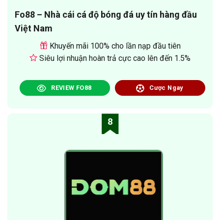
Fo88 – Nhà cái cá độ bóng đá uy tín hàng đầu
Việt Nam
Khuyến mãi 100% cho lần nạp đầu tiên
Siêu lợi nhuận hoàn trả cực cao lên đến 1.5%
REVIEW FO88
Cược Ngay
8