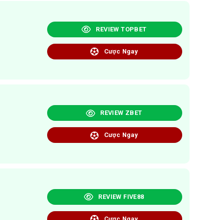
REVIEW TOPBET
Cược Ngay
REVIEW ZBET
Cược Ngay
REVIEW FIVE88
Cược Ngay