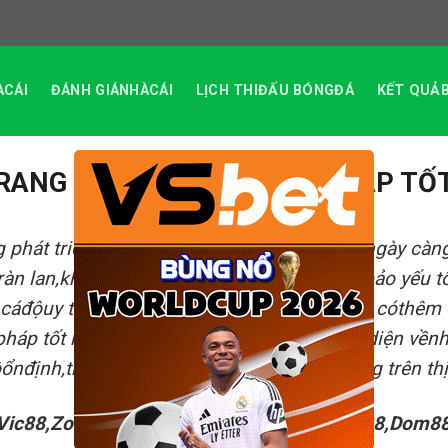
ÀCÁI
ĐÁNH GIÁNHÀCÁI
LỊCH THIĐẤU BÓNGĐÁ
KẾT QUẢ
TRANG CÁĐỘBÓNGĐÁHỢP PHÁP TỐT
×
 phát triển mạnh mẽcùng với sựquan tâm ngày càng 
tràn lan,không phải nền tảng nào cũngđảm bảo yếu 
ng cáđộuy tín làđiều cần thiếtđểgiúp ngườiđọc cóth
pháp tốt nhất VN sẽmangđến cái nhìn toàn diện vềnhữ
nđịnh,trải nghiệm người dùng vàdanh tiếng trên thị
ưVic88,Zo88,Vin88,Max79,Debet,Vivu88,Fo88,Dom88