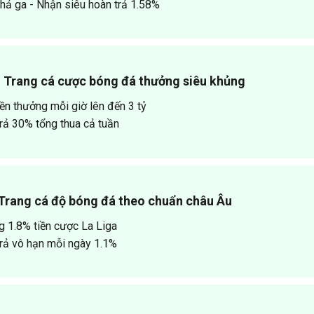
hả ga - Nhận siêu hoàn trả 1.58%
 Trang cá cược bóng đá thưởng siêu khủng
ền thưởng mỗi giờ lên đến 3 tỷ
rả 30% tổng thua cả tuần
Trang cá độ bóng đá theo chuẩn châu Âu
 1.8% tiền cược La Liga
rả vô hạn mỗi ngày 1.1%