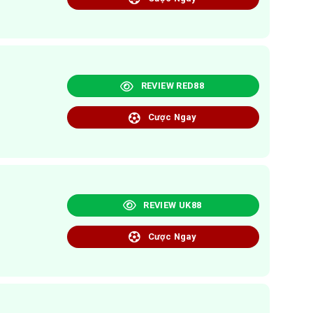
REVIEW RED88
Cược Ngay
REVIEW UK88
Cược Ngay