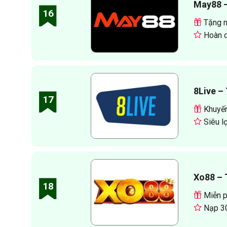
May88 –
16
Tặng n
Hoàn c
8Live –
17
Khuyến
Siêu lợ
Xo88 – 
18
Miễn p
Nạp 30