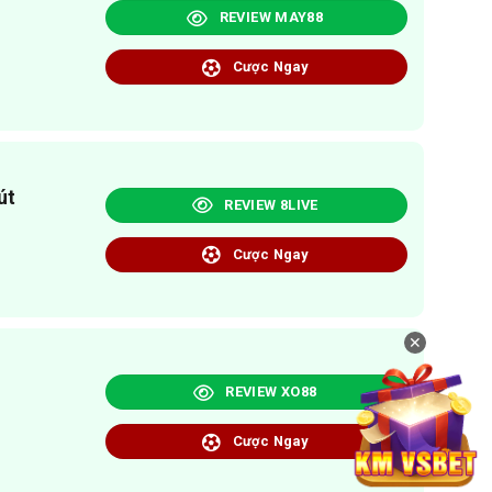
REVIEW MAY88
Cược Ngay
út
REVIEW 8LIVE
Cược Ngay
✕
REVIEW XO88
Cược Ngay