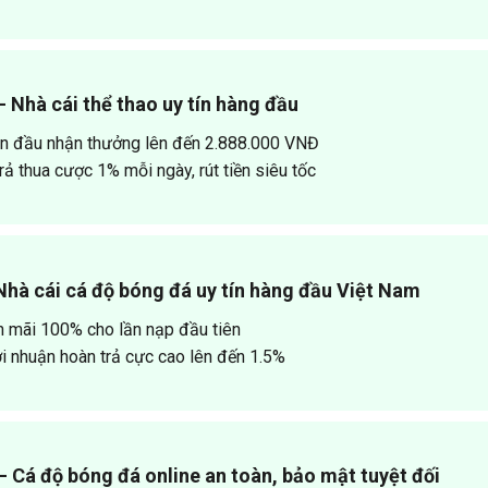
- Nhà cái thể thao uy tín hàng đầu
n đầu nhận thưởng lên đến 2.888.000 VNĐ
ả thua cược 1% mỗi ngày, rút tiền siêu tốc
Nhà cái cá độ bóng đá uy tín hàng đầu Việt Nam
 mãi 100% cho lần nạp đầu tiên
i nhuận hoàn trả cực cao lên đến 1.5%
 Cá độ bóng đá online an toàn, bảo mật tuyệt đối