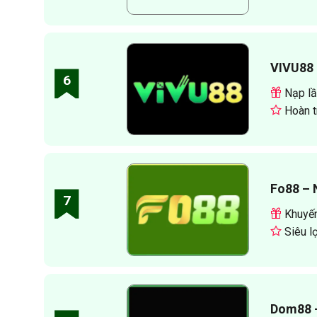
VIVU88 
6
Nạp lầ
Hoàn tr
Fo88 – 
7
Khuyến
Siêu lợ
Dom88 –