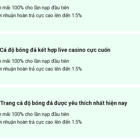
 mãi 100% cho lần nạp đầu tiên
i nhuận hoàn trả cực cao lên đến 1.5%
 Cá độ bóng đá kết hợp live casino cực cuốn
 mãi 100% cho lần nạp đầu tiên
i nhuận hoàn trả cực cao lên đến 1.5%
 Trang cá độ bóng đá được yêu thích nhất hiện nay
 mãi 100% cho lần nạp đầu tiên
i nhuận hoàn trả cực cao lên đến 1.5%