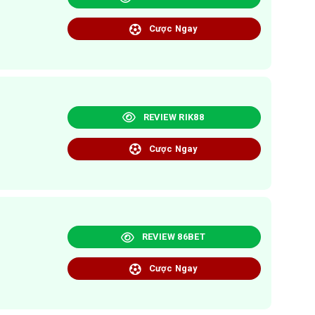
Cược Ngay
REVIEW RIK88
Cược Ngay
REVIEW 86BET
Cược Ngay