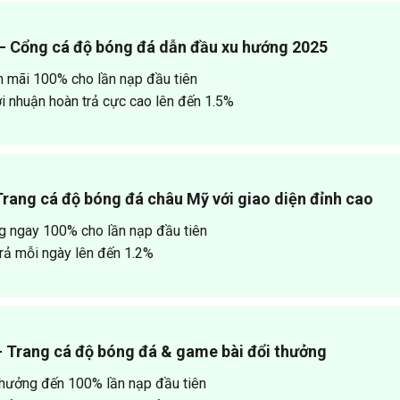
– Cổng cá độ bóng đá dẫn đầu xu hướng 2025
 mãi 100% cho lần nạp đầu tiên
i nhuận hoàn trả cực cao lên đến 1.5%
Trang cá độ bóng đá châu Mỹ với giao diện đỉnh cao
 ngay 100% cho lần nạp đầu tiên
rả mỗi ngày lên đến 1.2%
– Trang cá độ bóng đá & game bài đổi thưởng
hưởng đến 100% lần nạp đầu tiên