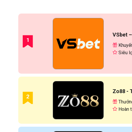
VSbet –
1
Khuyến
Siêu lợ
Zo88 - 
2
Thưởng
Hoàn t