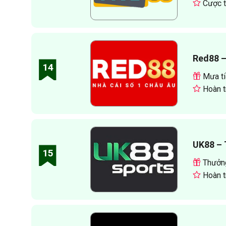
Cược t
Red88 –
14
Mưa ti
Hoàn t
UK88 – 
15
Thưởng
Hoàn t