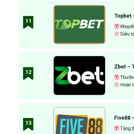
Topbet 
11
Khuyến
Siêu lợ
Zbet – 
12
Thưởng
Hoàn t
Five88 
13
Tặng t