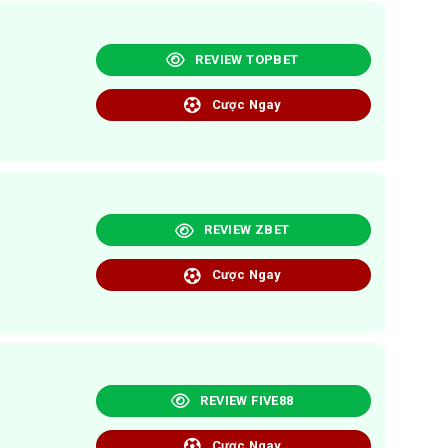
REVIEW TOPBET
Cược Ngay
REVIEW ZBET
Cược Ngay
REVIEW FIVE88
Cược Ngay