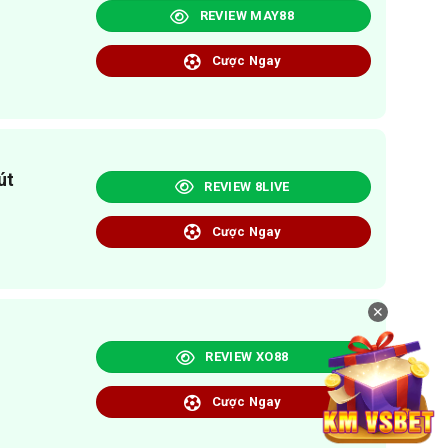
REVIEW MAY88
Cược Ngay
út
REVIEW 8LIVE
Cược Ngay
✕
REVIEW XO88
Cược Ngay