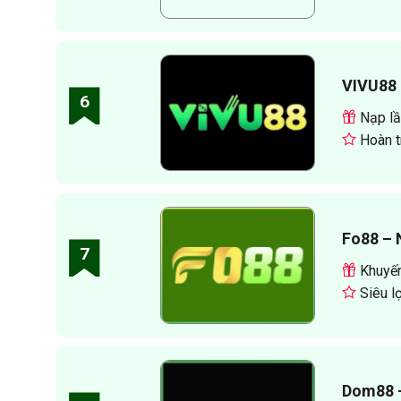
VIVU88 
6
Nạp lầ
Hoàn tr
Fo88 – 
7
Khuyến
Siêu lợ
Dom88 –