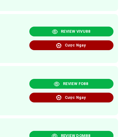
REVIEW VIVU88
Cược Ngay
REVIEW FO88
Cược Ngay
REVIEW DOM88