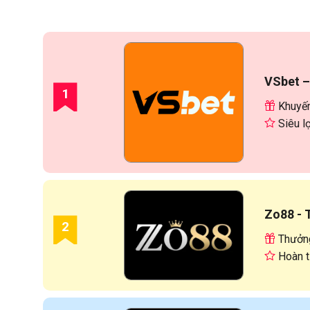
VSbet –
1
Khuyến
Siêu lợ
Zo88 - 
2
Thưởng
Hoàn t