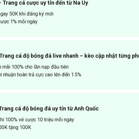
 Trang cá cược uy tín đến từ Na Uy
gay 50K khi đăng ký mới
ược 1% mỗi ngày
 Trang cá độ bóng đá live nhanh – kèo cập nhật từng ph
 mãi 100% cho lần nạp đầu tiên
i nhuận hoàn trả cực cao lên đến 1.5%
Trang cá độ bóng đá uy tín từ Anh Quốc
hí 100% vé cược 10 triệu mỗi ngày
0K tặng 100K