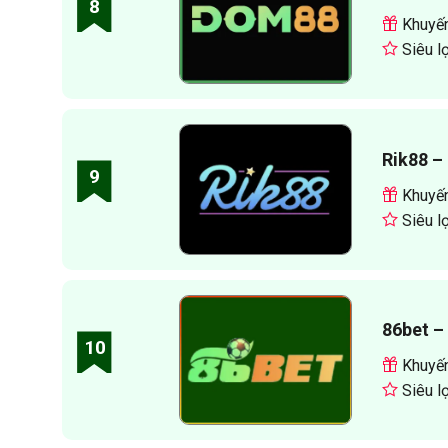
8
Khuyến
Siêu lợ
Rik88 –
9
Khuyến
Siêu lợ
86bet –
10
Khuyến
Siêu lợ