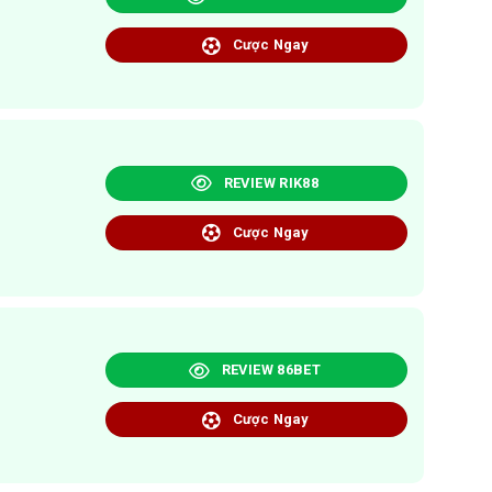
Cược Ngay
REVIEW RIK88
Cược Ngay
REVIEW 86BET
Cược Ngay