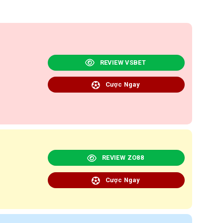
REVIEW VSBET
Cược Ngay
REVIEW ZO88
Cược Ngay