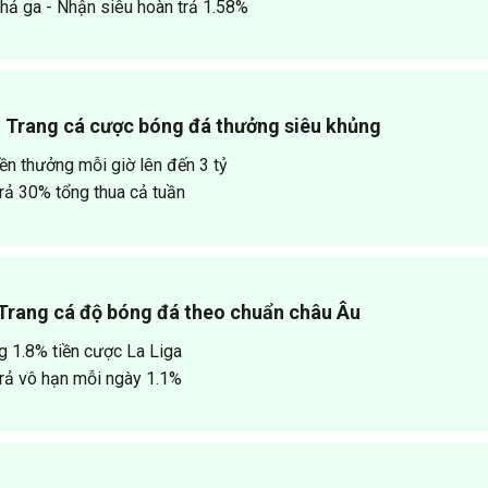
hả ga - Nhận siêu hoàn trả 1.58%
 Trang cá cược bóng đá thưởng siêu khủng
ền thưởng mỗi giờ lên đến 3 tỷ
rả 30% tổng thua cả tuần
Trang cá độ bóng đá theo chuẩn châu Âu
 1.8% tiền cược La Liga
rả vô hạn mỗi ngày 1.1%