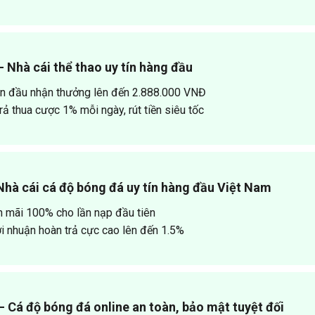
- Nhà cái thể thao uy tín hàng đầu
n đầu nhận thưởng lên đến 2.888.000 VNĐ
ả thua cược 1% mỗi ngày, rút tiền siêu tốc
Nhà cái cá độ bóng đá uy tín hàng đầu Việt Nam
 mãi 100% cho lần nạp đầu tiên
i nhuận hoàn trả cực cao lên đến 1.5%
 Cá độ bóng đá online an toàn, bảo mật tuyệt đối