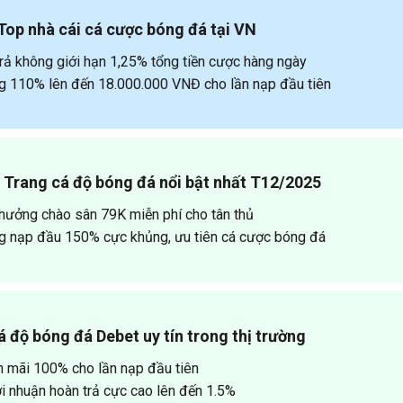
 Top nhà cái cá cược bóng đá tại VN
rả không giới hạn 1,25% tổng tiền cược hàng ngày
 110% lên đến 18.000.000 VNĐ cho lần nạp đầu tiên
 Trang cá độ bóng đá nổi bật nhất T12/2025
hưởng chào sân 79K miễn phí cho tân thủ
 nạp đầu 150% cực khủng, ưu tiên cá cược bóng đá
á độ bóng đá Debet uy tín trong thị trường
 mãi 100% cho lần nạp đầu tiên
i nhuận hoàn trả cực cao lên đến 1.5%