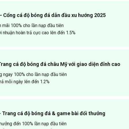
– Cổng cá độ bóng đá dẫn đầu xu hướng 2025
 mãi 100% cho lần nạp đầu tiên
i nhuận hoàn trả cực cao lên đến 1.5%
Trang cá độ bóng đá châu Mỹ với giao diện đỉnh cao
 ngay 100% cho lần nạp đầu tiên
rả mỗi ngày lên đến 1.2%
– Trang cá độ bóng đá & game bài đổi thưởng
hưởng đến 100% lần nạp đầu tiên