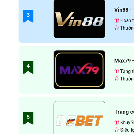
Vin88 -
3
Hoàn t
Thưởng
Max79 -
4
Tặng t
Thưởng
Trang c
5
Khuyến
Siêu lợ