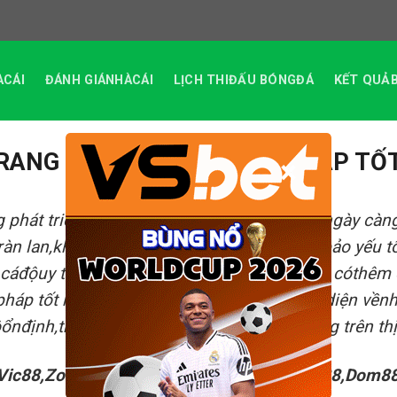
ÀCÁI
ĐÁNH GIÁNHÀCÁI
LỊCH THIĐẤU BÓNGĐÁ
KẾT QUẢ
TRANG CÁĐỘBÓNGĐÁHỢP PHÁP TỐT
×
 phát triển mạnh mẽcùng với sựquan tâm ngày càng 
tràn lan,không phải nền tảng nào cũngđảm bảo yếu 
ng cáđộuy tín làđiều cần thiếtđểgiúp ngườiđọc cóth
pháp tốt nhất VN sẽmangđến cái nhìn toàn diện vềnhữ
nđịnh,trải nghiệm người dùng vàdanh tiếng trên thị
ưVic88,Zo88,Vin88,Max79,Debet,Vivu88,Fo88,Dom88