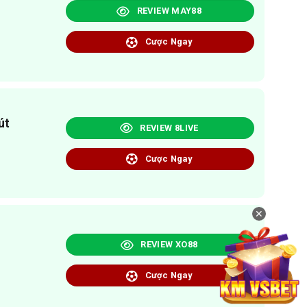
REVIEW MAY88
Cược Ngay
út
REVIEW 8LIVE
Cược Ngay
✕
REVIEW XO88
Cược Ngay