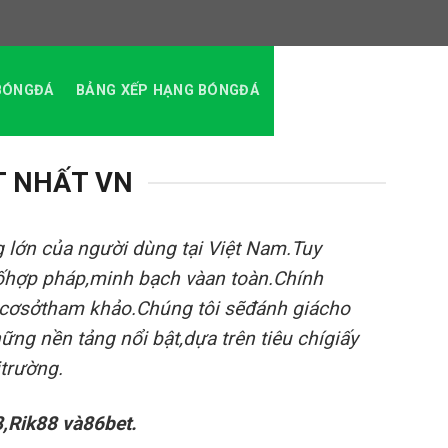
BÓNGĐÁ
BẢNG XẾP HẠNG BÓNGĐÁ
 NHẤT VN
lớn của người dùng tại Việt Nam.Tuy
tốhợp pháp,minh bạch vàan toàn.Chính
êm cơsởtham khảo.Chúng tôi sẽđánh giácho
ng nền tảng nổi bật,dựa trên tiêu chígiấy
trường.
,Rik88 và86bet.