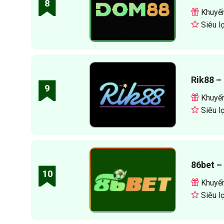
8
Khuyến
Siêu lợ
Rik88 –
9
Khuyến
Siêu lợ
86bet –
10
Khuyến
Siêu lợ