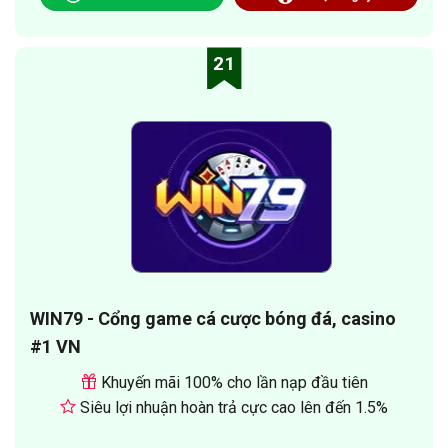
21
WIN79 - Cổng game cá cược bóng đá, casino
#1 VN
Khuyến mãi 100% cho lần nạp đầu tiên
Siêu lợi nhuận hoàn trả cực cao lên đến 1.5%