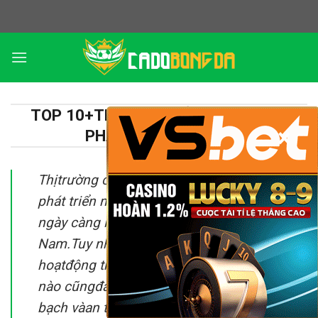
Skip
to
content
TOP 10+TRANG CÁĐỘBÓNGĐÁHỢP
×
PHÁP TỐT NHẤT VN
Thịtrường cácược bóngđátrực tuyếnđang
phát triển mạnh mẽcùng với sựquan tâm
ngày càng lớn của người dùng tại Việt
Nam.Tuy nhiên,giữa hàng loạt website
hoạtđộng tràn lan,không phải nền tảng
nào cũngđảm bảo yếu tốhợp pháp,minh
bạch vàan toàn.Chính vìvậy,việc tổng hợp