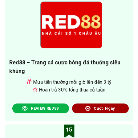
Red88 – Trang cá cược bóng đá thưởng siêu
khủng
Mưa tiền thưởng mỗi giờ lên đến 3 tỷ
Hoàn trả 30% tổng thua cả tuần
REVIEW RED88
Cược Ngay
15