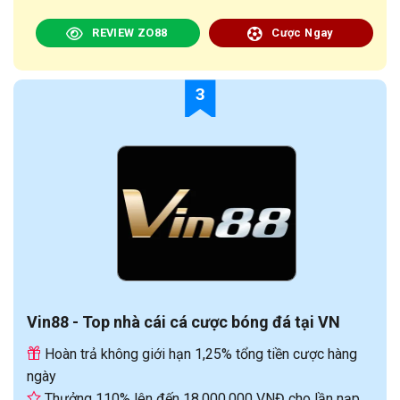
REVIEW ZO88
Cược Ngay
3
Vin88 - Top nhà cái cá cược bóng đá tại VN
Hoàn trả không giới hạn 1,25% tổng tiền cược hàng
ngày
Thưởng 110% lên đến 18.000.000 VNĐ cho lần nạp