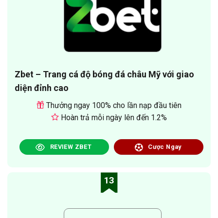
Zbet – Trang cá độ bóng đá châu Mỹ với giao
diện đỉnh cao
Thưởng ngay 100% cho lần nạp đầu tiên
Hoàn trả mỗi ngày lên đến 1.2%
REVIEW ZBET
Cược Ngay
13