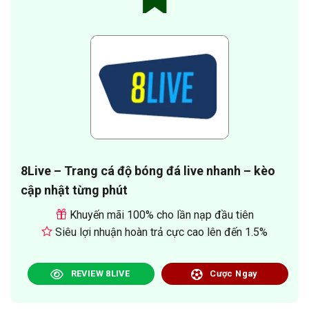
8Live – Trang cá độ bóng đá live nhanh – kèo
cập nhật từng phút
Khuyến mãi 100% cho lần nạp đầu tiên
Siêu lợi nhuận hoàn trả cực cao lên đến 1.5%
REVIEW 8LIVE
Cược Ngay