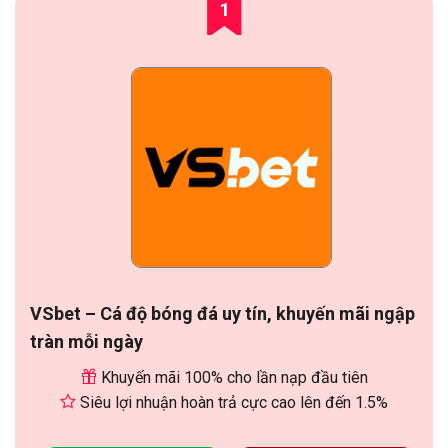
1
VSbet – Cá độ bóng đá uy tín, khuyến mãi ngập
tràn mỗi ngày
Khuyến mãi 100% cho lần nạp đầu tiên
Siêu lợi nhuận hoàn trả cực cao lên đến 1.5%