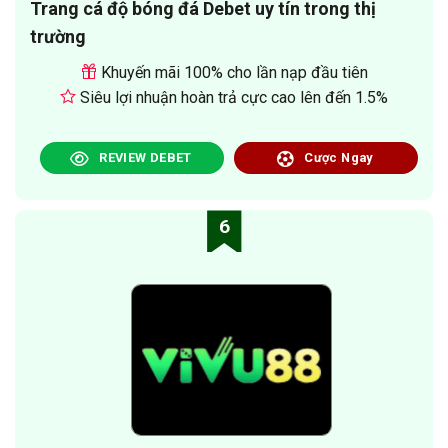
Trang cá độ bóng đá Debet uy tín trong thị
trường
Khuyến mãi 100% cho lần nạp đầu tiên
Siêu lợi nhuận hoàn trả cực cao lên đến 1.5%
REVIEW DEBET
Cược Ngay
6