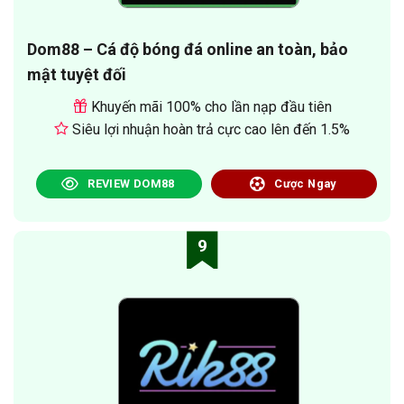
Dom88 – Cá độ bóng đá online an toàn, bảo
mật tuyệt đối
Khuyến mãi 100% cho lần nạp đầu tiên
Siêu lợi nhuận hoàn trả cực cao lên đến 1.5%
REVIEW DOM88
Cược Ngay
9