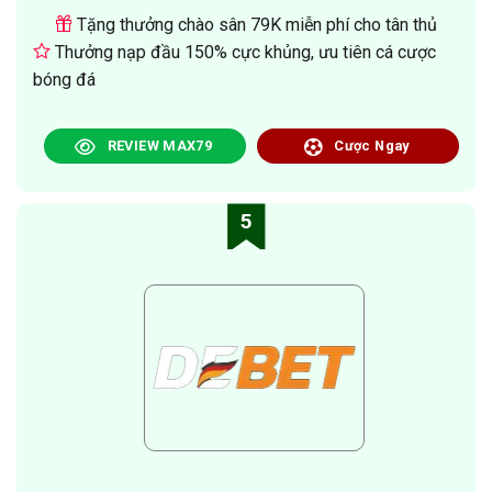
Tặng thưởng chào sân 79K miễn phí cho tân thủ
Thưởng nạp đầu 150% cực khủng, ưu tiên cá cược
bóng đá
REVIEW MAX79
Cược Ngay
5