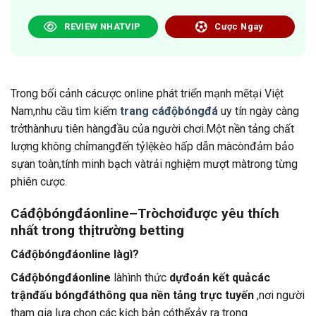
REVIEW NHATVIP
Cược Ngay
Trong bối cảnh cácược online phát triển mạnh mẽtại Việt
Nam,nhu cầu tìm kiếm
trang cáđộbóngđá
uy tín ngày càng
trởthànhưu tiên hàngđầu của người chơi.Một nền tảng chất
lượng không chỉmangđến tỷlệkèo hấp dẫn màcònđảm bảo
sựan toàn,tính minh bạch vàtrải nghiệm mượt màtrong từng
phiên cược.
Cáđộbóngđáonline–Tròchơiđược yêu thích
nhất trong thịtrường betting
Cáđộbóngđáonline làgì?
Cáđộbóngđáonline
làhình thức
dựđoán kết quảcác
trậnđấu bóngđáthông qua nền tảng trực tuyến
,nơi người
tham gia lựa chọn các kịch bản cóthểxảy ra trong