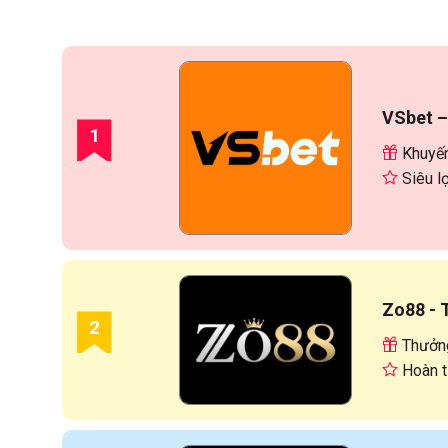
VSbet –
1
Khuyến
Siêu lợ
Zo88 - 
2
Thưởng
Hoàn t