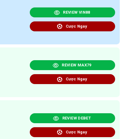
REVIEW VIN88
Cược Ngay
REVIEW MAX79
Cược Ngay
REVIEW DEBET
Cược Ngay