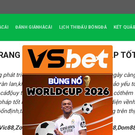
ÀCÁI
ĐÁNH GIÁNHÀCÁI
LỊCH THIĐẤU BÓNGĐÁ
KẾT QUẢ
TRANG CÁĐỘBÓNGĐÁHỢP PHÁP TỐT
×
 phát triển mạnh mẽcùng với sựquan tâm ngày càng 
tràn lan,không phải nền tảng nào cũngđảm bảo yếu 
ng cáđộuy tín làđiều cần thiếtđểgiúp ngườiđọc cóth
pháp tốt nhất VN sẽmangđến cái nhìn toàn diện vềnhữ
nđịnh,trải nghiệm người dùng vàdanh tiếng trên thị
ưVic88,Zo88,Vin88,Max79,Debet,Vivu88,Fo88,Dom88