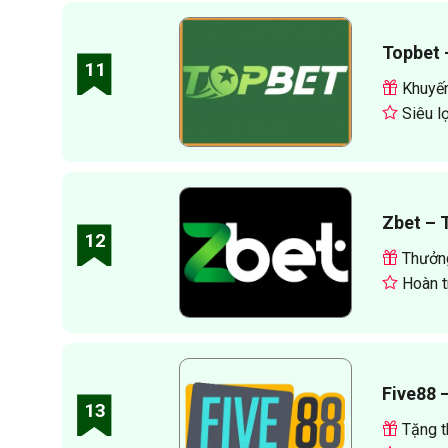
Topbet 
11
Khuyến
Siêu lợ
Zbet – 
12
Thưởng
Hoàn t
Five88 
13
Tặng t