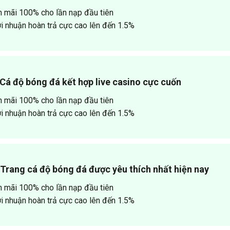
 mãi 100% cho lần nạp đầu tiên
i nhuận hoàn trả cực cao lên đến 1.5%
 Cá độ bóng đá kết hợp live casino cực cuốn
 mãi 100% cho lần nạp đầu tiên
i nhuận hoàn trả cực cao lên đến 1.5%
 Trang cá độ bóng đá được yêu thích nhất hiện nay
 mãi 100% cho lần nạp đầu tiên
i nhuận hoàn trả cực cao lên đến 1.5%