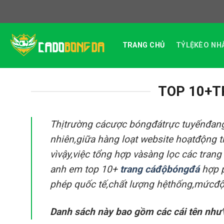
Skip
to
TRANG CHỦ
TỶLỆKÈO NH
content
TOP 10+
Thịtrường cácược bóngđátrực tuyếnđang
nhiên,giữa hàng loạt website hoạtđộng 
vìvậy,việc tổng hợp vàsàng lọc các tra
anh em top 10+
trang cáđộbóngđá
hợp 
phép quốc tế,chất lượng hệthống,mứcđộổ
Danh sách này bao gồm các cái tên nh