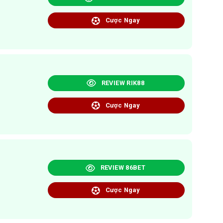
Cược Ngay
REVIEW RIK88
Cược Ngay
REVIEW 86BET
Cược Ngay