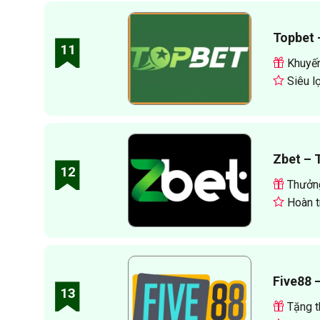
Topbet 
11
Khuyến
Siêu lợ
Zbet – 
12
Thưởng
Hoàn t
Five88 
13
Tặng t