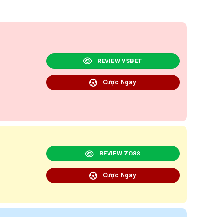
REVIEW VSBET
Cược Ngay
REVIEW ZO88
Cược Ngay