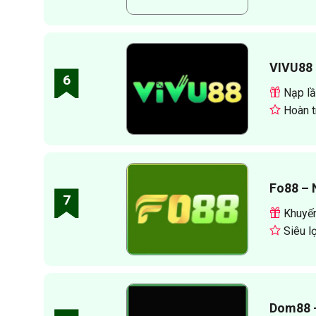
VIVU88 
6
Nạp lầ
Hoàn tr
Fo88 – 
7
Khuyến
Siêu lợ
Dom88 –