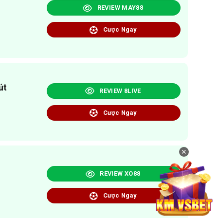
REVIEW MAY88
Cược Ngay
út
REVIEW 8LIVE
Cược Ngay
✕
REVIEW XO88
Cược Ngay