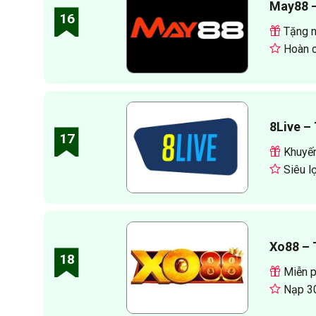
May88 –
16
Tặng n
Hoàn c
8Live –
17
Khuyến
Siêu lợ
Xo88 – 
18
Miễn p
Nạp 30